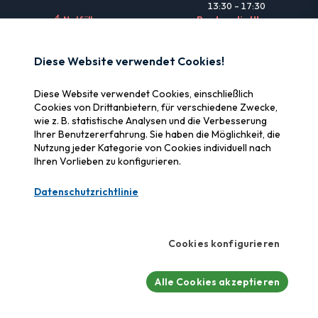
13:30 – 17:30
Notfälle
Rund um die Uhr
NÜTZLICHE LINKS
Diese Website verwendet Cookies!
Rechtliche Informationen
Diese Website verwendet Cookies, einschließlich
Versicherung & Erstattung
Cookies von Drittanbietern, für verschiedene Zwecke,
wie z. B. statistische Analysen und die Verbesserung
Warum SOS Data Recovery
Ihrer Benutzererfahrung. Sie haben die Möglichkeit, die
Cookies verwalten
Nutzung jeder Kategorie von Cookies individuell nach
Ihren Vorlieben zu konfigurieren.
ZERTIFIZIERUNGEN
Datenschutzrichtlinie
Swiss Label
Zertifizierte Schweizer Qualität
Cookies konfigurieren
CyberSafe
Cybersicherheits-Label
Alle Cookies akzeptieren
© 2026 SOS Data Recovery.
Alle Rechte vorbehalten.