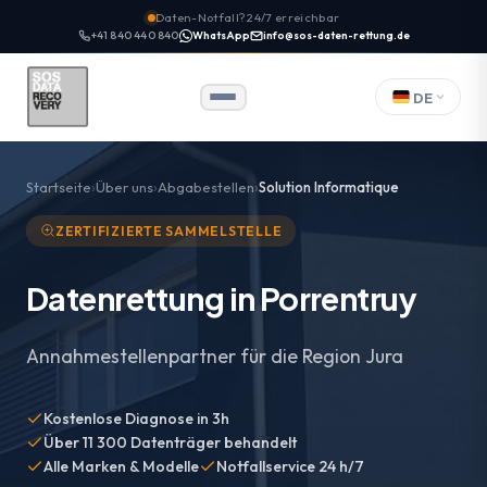
Daten-Notfall? 24/7 erreichbar
+41 840 440 840
WhatsApp
info@sos-daten-rettung.de
DE
Startseite
Über uns
Abgabestellen
Solution Informatique
ZERTIFIZIERTE SAMMELSTELLE
Datenrettung in Porrentruy
Annahmestellenpartner für die Region Jura
Kostenlose Diagnose in 3h
Über 11 300 Datenträger behandelt
Alle Marken & Modelle
Notfallservice 24 h/7