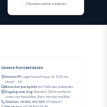
Kosten online schätzen
Unsere Kontaktdaten
Anschrift:
Lagerhausstrasse 25, 3232 Ins
(Anet) - CH
Besucherparkplatz
Am Fuße des Gebäudes.
Zugang zum Zug:
Bahnhof 250m entfernt.
Linien von Neuchâtel, Bern, Murten und Biel.
Telefon:
+41 840 440 840
(Ortstarif)
WhatsApp
+41 79 807 04 94