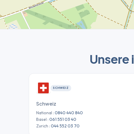
Unsere 
SCHWEIZ
Schweiz
National :
0840 440 840
Basel :
061 551 03 40
Zurich :
044 552 03 70