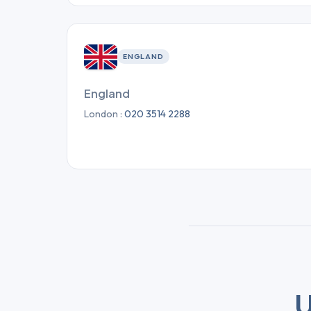
ENGLAND
England
London :
020 3514 2288
U