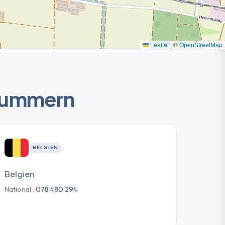
Leaflet
|
©
OpenStreetMap
nnummern
BELGIEN
Belgien
National :
078 480 294