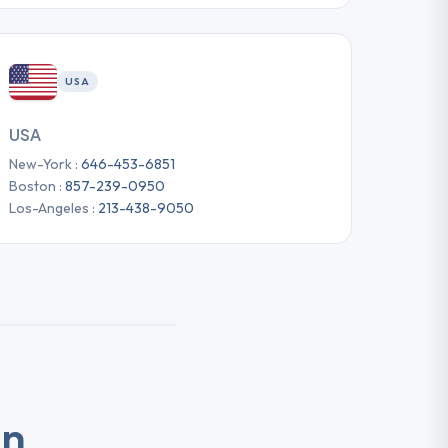
★
★
★
★
★
★
★
★
★
★
★
★
★
★
★
★
★
★
USA
★
★
★
★
★
★
★
★
★
USA
New-York :
646-453-6851
Boston :
857-239-0950
Los-Angeles :
213-438-9050
en