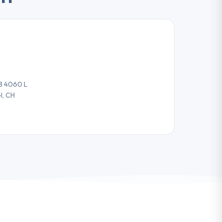
8 4060 L
l, CH