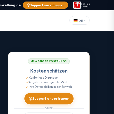
SWISS
n-rettung.de
Support anvertrauen
LABEL
DE
DIAGNOSE KOSTENLOS
Kosten schätzen
Kostenlose Diagnose
Angebot in weniger als 3 Std.
Ihre Daten bleiben in der Schweiz
Support anvertrauen
ODER