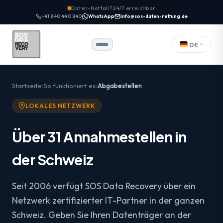
Daten-Notfall? 24/7 erreichbar
+41 840 440 840
WhatsApp
info@sos-daten-rettung.de
DE
Startseite
So funktioniert es
Abgabestellen
LOKALES NETZWERK
Über 31 Annahmestellen in
der Schweiz
Seit 2006 verfügt SOS Data Recovery über ein
Netzwerk zertifizierter IT-Partner in der ganzen
Schweiz. Geben Sie Ihren Datenträger an der