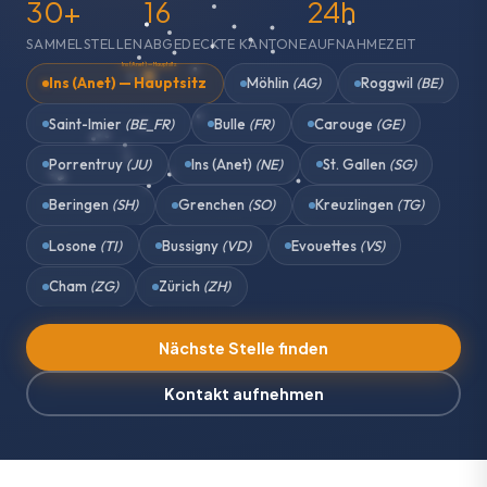
30+
16
24h
SAMMELSTELLEN
ABGEDECKTE KANTONE
AUFNAHMEZEIT
Ins (Anet) — Hauptsitz
Ins (Anet) — Hauptsitz
Möhlin
(AG)
Roggwil
(BE)
Saint-Imier
(BE_FR)
Bulle
(FR)
Carouge
(GE)
Porrentruy
(JU)
Ins (Anet)
(NE)
St. Gallen
(SG)
Beringen
(SH)
Grenchen
(SO)
Kreuzlingen
(TG)
Losone
(TI)
Bussigny
(VD)
Evouettes
(VS)
Cham
(ZG)
Zürich
(ZH)
Nächste Stelle finden
Kontakt aufnehmen