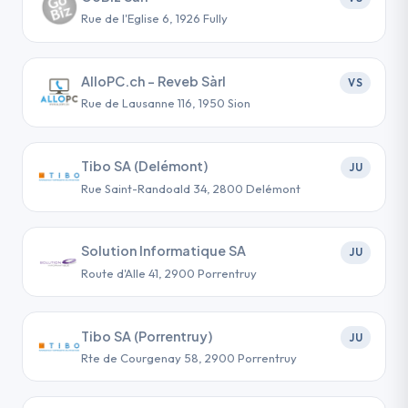
Rue de l'Eglise 6, 1926 Fully
AlloPC.ch - Reveb Sàrl
VS
Rue de Lausanne 116, 1950 Sion
Tibo SA (Delémont)
JU
Rue Saint-Randoald 34, 2800 Delémont
Solution Informatique SA
JU
Route d'Alle 41, 2900 Porrentruy
Tibo SA (Porrentruy)
JU
Rte de Courgenay 58, 2900 Porrentruy