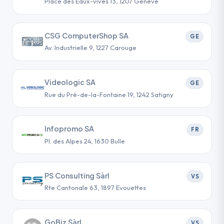
Place des Eaux-vives 13, 1207 Genève
CSG ComputerShop SA
GE
Av. Industrielle 9, 1227 Carouge
Videologic SA
GE
Rue du Pré-de-la-Fontaine 19, 1242 Satigny
Infopromo SA
FR
Pl. des Alpes 24, 1630 Bulle
PS Consulting Sàrl
VS
Rte Cantonale 63, 1897 Evouettes
GoBiz Sàrl
VS