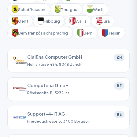
Schaffhausen
Thurgau
Wadt
Genf
Fribourg
Wallis
Jura
Bern französischsprachig
Bern
Tessin
Clalüna Computer GmbH
ZH
Hohlstrasse 484, 8048 Zürich
Computeria GmbH
BE
Rämismatte 11, 3232 Ins
Support-4-IT AG
BE
Friedeggstrasse 5, 3400 Burgdorf