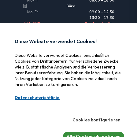
Mo–Fr
08:00 – 18:00
Büro
Mo–Fr
09:00 – 12:30
13:30 – 17:30
Notfälle
Rund um die Uhr
NÜTZLICHE LINKS
Diese Website verwendet Cookies!
Rechtliche Informationen
Diese Website verwendet Cookies, einschließlich
Versicherung & Erstattung
Cookies von Drittanbietern, für verschiedene Zwecke,
wie z. B. statistische Analysen und die Verbesserung
Warum SOS Data Recovery
Ihrer Benutzererfahrung. Sie haben die Möglichkeit, die
Cookies verwalten
Nutzung jeder Kategorie von Cookies individuell nach
Ihren Vorlieben zu konfigurieren.
ZERTIFIZIERUNGEN
Datenschutzrichtlinie
Swiss Label
Zertifizierte Schweizer Qualität
Cookies konfigurieren
CyberSafe
Cybersicherheits-Label
Alle Cookies akzeptieren