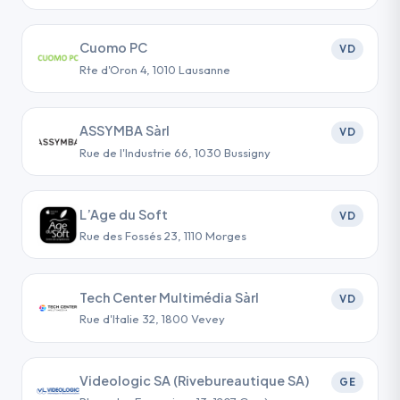
Cuomo PC
VD
Rte d'Oron 4, 1010 Lausanne
ASSYMBA Sàrl
VD
Rue de l'Industrie 66, 1030 Bussigny
L’Age du Soft
VD
Rue des Fossés 23, 1110 Morges
Tech Center Multimédia Sàrl
VD
Rue d'Italie 32, 1800 Vevey
Videologic SA (Rivebureautique SA)
GE