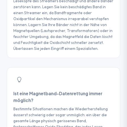
TIPP
Leseköpfe des Streamers beschädigt und andere Bänder
Geben Sie vor jeder Wiederherstellung das
Wiederherstellung lässt.
zerstören kann. Legen Sie kein beschädigtes Band in
Um einen genauen Kostenvoranschlag zu
Format des Bandes (LTO-4, LTO-6, DDS-4
einen Streamer ein, da Bandfragmente oder
erhalten, bereiten Sie die folgenden
usw.) und die ursprünglich verwendete
Oxidpartikel den Mechanismus irreparabel verstopfen
Informationen vor, bevor Sie sich an den
Sicherungssoftware (Veritas, Arcserve,
können. Lagern Sie Ihre Bänder nicht in der Nähe von
Dienstleister wenden: Typ und Generation
Bacula usw.) an. Diese Informationen
Magnetquellen (Lautsprecher, Transformatoren) oder in
des Bandes (auf dem Etikett angegeben),
können die Erfolgsrate bei der
feuchter Umgebung, da das Magnetfeld die Daten löscht
die beim Schreiben verwendete
Wiederherstellung exakter Dateien deutlich
und Feuchtigkeit die Oxidschicht schneller zersetzt.
Sicherungssoftware, das ungefähre Datum
Überlassen Sie jeden Eingriff einem Spezialisten.
erhöhen und die Interventionszeiten
der letzten Verwendung und eine
verkürzen.
Beschreibung des Vorfalls (Band unlesbar,
Softwarefehler, physischer Schaden). Diese
Elemente beschleunigen die Erstanalyse
und ermöglichen eine zuverlässige
Kostenschätzung bereits beim ersten
Ist eine Magnetband-Datenrettung immer
Kontakt.
möglich?
Bestimmte Situationen machen die Wiederherstellung
äusserst schwierig oder sogar unmöglich: ein über die
gesamte Länge physisch gerissenes Band,
fortgeschrittenes Oxide Shedding, das jedes Lesen