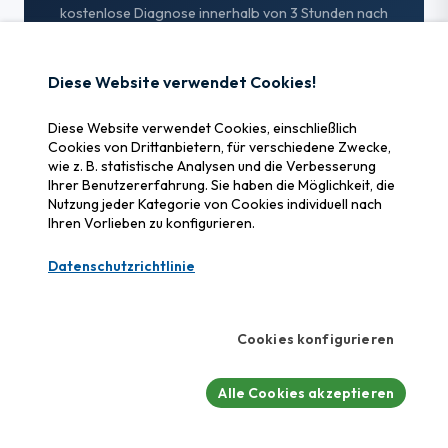
kostenlose Diagnose innerhalb von 3 Stunden nach
Eingang — im Vergleich zu 24 bis 48 Stunden bei
den meisten Anbietern in der Schweiz.
Diese Website verwendet Cookies!
+41 840 440 840
Support anvertrauen
Diese Website verwendet Cookies, einschließlich
Cookies von Drittanbietern, für verschiedene Zwecke,
wie z. B. statistische Analysen und die Verbesserung
Kosten online schätzen
Ihrer Benutzererfahrung. Sie haben die Möglichkeit, die
Nutzung jeder Kategorie von Cookies individuell nach
Ihren Vorlieben zu konfigurieren.
Datenschutzrichtlinie
Datenrettungs-Tipps und
Sicherheitswarnungen
Cookies konfigurieren
Erhalten Sie unsere technischen Analysen,
Cybersicherheitswarnungen und Präventionsleitfäden. Kein
Alle Cookies akzeptieren
Spam — nur nützliche Inhalte.
Abonnieren