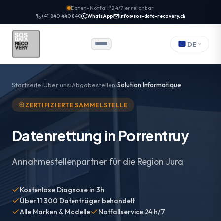
Daten-Notfall? 24/7 erreichbar
+41 840 440 840
WhatsApp
info@sos-data-recovery.ch
DE
Startseite
Über uns
Abgabestellen
Solution Informatique
ZERTIFIZIERTE SAMMELSTELLE
Datenrettung in Porrentruy
Annahmestellenpartner für die Region Jura
Kostenlose Diagnose in 3h
Über 11 300 Datenträger behandelt
Alle Marken & Modelle
Notfallservice 24 h/7