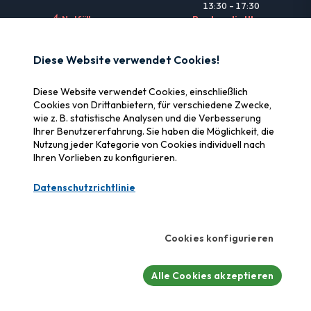
13:30 – 17:30
Notfälle
Rund um die Uhr
NÜTZLICHE LINKS
Diese Website verwendet Cookies!
Rechtliche Informationen
Diese Website verwendet Cookies, einschließlich
Versicherung & Erstattung
Cookies von Drittanbietern, für verschiedene Zwecke,
wie z. B. statistische Analysen und die Verbesserung
Warum SOS Data Recovery
Ihrer Benutzererfahrung. Sie haben die Möglichkeit, die
Cookies verwalten
Nutzung jeder Kategorie von Cookies individuell nach
Ihren Vorlieben zu konfigurieren.
ZERTIFIZIERUNGEN
Datenschutzrichtlinie
Swiss Label
Zertifizierte Schweizer Qualität
Cookies konfigurieren
CyberSafe
Cybersicherheits-Label
Alle Cookies akzeptieren
© 2026 SOS Data Recovery.
Alle Rechte vorbehalten.