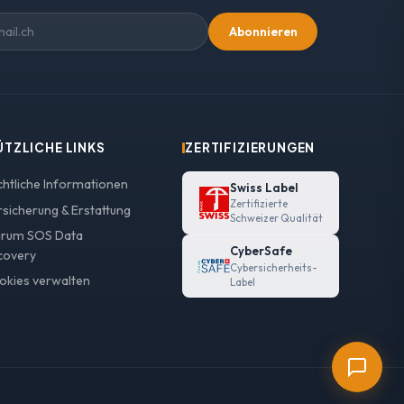
Abonnieren
ÜTZLICHE LINKS
ZERTIFIZIERUNGEN
chtliche Informationen
Swiss Label
Zertifizierte
rsicherung & Erstattung
Schweizer Qualität
rum SOS Data
CyberSafe
covery
Cybersicherheits-
okies verwalten
Label