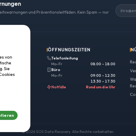
arnungen
heitswarnungen und Präventionsleitfäden. Kein Spam — nur
ÖFFNUNGSZEITEN
N
ies von
Telefonleitung
Re
tische
Mo–Fr
08:00 – 18:00
. Sie
Büro
Ve
 Cookies
Mo–Fr
09:00 – 12:30
Wa
13:30 – 17:30
Re
Notfälle
Rund um die Uhr
Co
 807 04 94
ttung.de
ptieren
© 2026 SOS Data Recovery.
Alle Rechte vorbehalten.