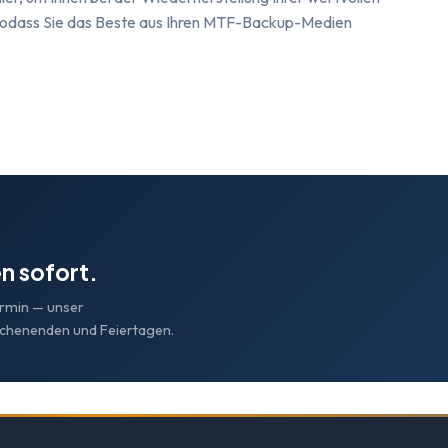
 sodass Sie das Beste aus Ihren MTF-Backup-Medien
n sofort.
ermin — unser
ochenenden und Feiertagen.