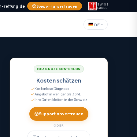
SWISS
n-rettung.de
Support anvertrauen
LABEL
DE
DIAGNOSE KOSTENLOS
Kosten schätzen
Kostenlose Diagnose
Angebot in weniger als 3 Std.
Ihre Daten bleiben in der Schweiz
Support anvertrauen
ODER