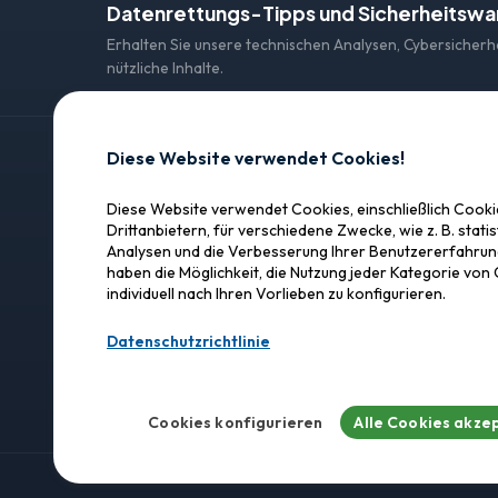
Datenrettungs-Tipps und Sicherheitsw
Erhalten Sie unsere technischen Analysen, Cybersicher
nützliche Inhalte.
Diese Website verwendet Cookies!
KONTAKT
Diese Website verwendet Cookies, einschließlich Cook
SOS Data Recovery
SOS Data Recovery
Drittanbietern, für verschiedene Zwecke, wie z. B. statis
Analysen und die Verbesserung Ihrer Benutzererfahrung
Lagerhausstrasse 25
Professionelle Datenrettung in
haben die Möglichkeit, die Nutzung jeder Kategorie von
der Schweiz. Vertrauen,
3232 Ins (Anet)
individuell nach Ihren Vorlieben zu konfigurieren.
Präzision, Ergebnisse.
+41 840 440 840
Datenschutzrichtlinie
WhatsApp :
+41 79
info@sos-daten-re
Cookies konfigurieren
Alle Cookies akze