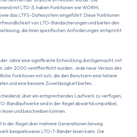
innend mit LTO-3, haben Funktionen wie WORM,
wie das LTFS-Dateisystem eingeführt. Diese Funktionen
zerfreundlichkeit von LTO-Bandsicherungen und bieten den
erlösung, die ihren spezifischen Anforderungen entspricht.
er Jahre eine signifikante Entwicklung durchgemacht, mit
m Jahr 2000 veröffentlicht wurden. Jede neue Version des
iche Funktionen mit sich, die den Benutzern eine höhere
ten und eine bessere Zuverlässigkeit bieten.
tscheidend, über ein entsprechendes Laufwerk zu verfügen,
TO-Bandlaufwerke sind in der Regel abwärtskompatibel,
n lesen und beschreiben können.
t in der Regel über mehrere Generationen hinweg
werk beispielsweise LTO-7-Bänder lesen kann. Die