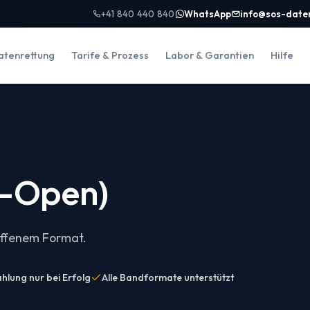
+41 840 440 840
WhatsApp
info@sos-date
atenrettung
Tarife & Prozess
Labor & Garantien
Hilfe
e-Open)
offenem Format.
hlung nur bei Erfolg
Alle Bandformate unterstützt