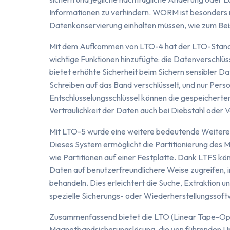
Informationen zu verhindern. WORM ist besonders nü
Datenkonservierung einhalten müssen, wie zum Beisp
Mit dem Aufkommen von LTO-4 hat der LTO-Standar
wichtige Funktionen hinzufügte: die Datenverschlü
bietet erhöhte Sicherheit beim Sichern sensibler
Schreiben auf das Band verschlüsselt, und nur Pers
Entschlüsselungsschlüssel können die gespeicherten
Vertraulichkeit der Daten auch bei Diebstahl oder 
Mit LTO-5 wurde eine weitere bedeutende Weiterent
Dieses System ermöglicht die Partitionierung des M
wie Partitionen auf einer Festplatte. Dank LTFS 
Daten auf benutzerfreundlichere Weise zugreifen, 
behandeln. Dies erleichtert die Suche, Extraktion
spezielle Sicherungs- oder Wiederherstellungssoftwa
Zusammenfassend bietet die LTO (Linear Tape-Ope
Magnetbandsicherungslösung, die von führenden U