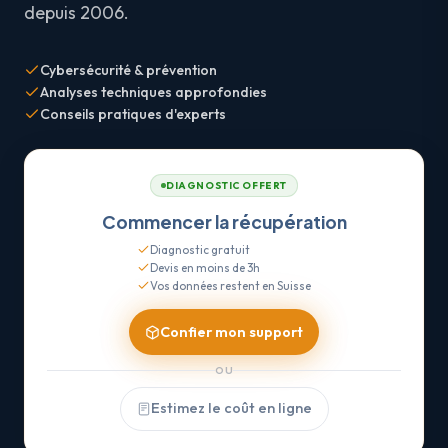
depuis 2006.
Cybersécurité & prévention
Analyses techniques approfondies
Conseils pratiques d'experts
DIAGNOSTIC OFFERT
Commencer la récupération
Diagnostic gratuit
Devis en moins de 3h
Vos données restent en Suisse
Confier mon support
OU
Estimez le coût en ligne