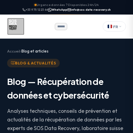
Urgence données ? Disponibles 24h/24
+33 9 75 12 23 66
WhatsApp
info@sos-data-recovery.ch
FR
Accueil
Blog et articles
BLOG & ACTUALITÉS
Blog — Récupération de
données et cybersécurité
Analyses techniques, conseils de prévention et
actualités de la récupération de données par les
experts de SOS Data Recovery, laboratoire suisse