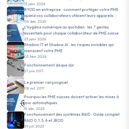
13 janv. 2026
BYOD en entreprise : comment protéger votre PME
quand vos collaborateurs utilisent leurs appareils
personnels
04 déc. 2025
L'hygiène numérique au quotidien : les 7 gestes
essentiels pour chaque collaborateur de PME suisse
23 janv. 2026
Shadow IT et Shadow AI : les risques invisibles qui
menacent votre PME
05 févr. 2026
Fonctionnement disque dur
27 juin 2017
Le premier rançongiciel
08 oct. 2017
Pourquoi les PME suisses doivent activer les mises à
jour automatiques
15 déc. 2025
Fonctionnement des systèmes RAID : Guide complet
RAID 0, 1, 5, 6 et JBOD
29 juil. 2023