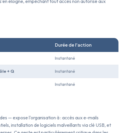
ur s'en éloigne, empêchant tout accès non autorisé aux
Durée de l'action
Instantané
le + Q
Instantané
Instantané
es — expose l'organisation à : accès aux e-mails
ls, installation de logiciels malveillants via clé USB, et
ernes. Ce geste est particulièrement critique dans les