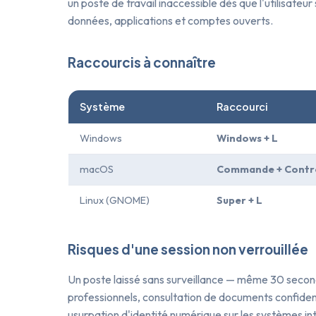
un poste de travail inaccessible dès que l'utilisate
données, applications et comptes ouverts.
Raccourcis à connaître
Système
Raccourci
Windows
Windows + L
macOS
Commande + Contrô
Linux (GNOME)
Super + L
Risques d'une session non verrouillée
Un poste laissé sans surveillance — même 30 second
professionnels, consultation de documents confidentie
usurpation d'identité numérique sur les systèmes int