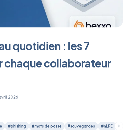
u quotidien : les 7
r chaque collaborateur
avril 2026
se
#phishing
#mots de passe
#sauvegardes
#nLPD
#Suisse 