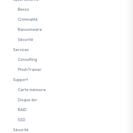
Bexxo
Criminalité
Ransomware
Sécurité
Services
Consulting
PhishTrainer
Support
Carte mémoire
Disque dur
RAID
SSD
romande
#sensibilisation
#2FA
#ransomware
Sécurité