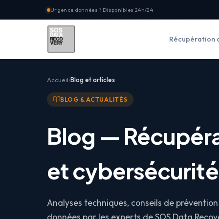
Urgence données ? Disponibles 24h/24
Récupération 
Accueil
Blog et articles
BLOG & ACTUALITÉS
Blog — Récupér
et cybersécurité
Analyses techniques, conseils de prévention 
données par les experts de SOS Data Recove