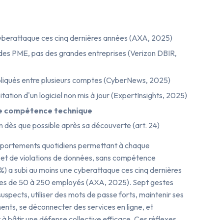
cyberattaque ces cinq dernières années (AXA, 2025)
des PME, pas des grandes entreprises (Verizon DBIR,
upliqués entre plusieurs comptes (CyberNews, 2025)
tation d'un logiciel non mis à jour (ExpertInsights, 2025)
e compétence technique
ion dès que possible après sa découverte (art. 24)
portements quotidiens permettant à chaque
s et de violations de données, sans compétence
6 %) a subi au moins une cyberattaque ces cinq dernières
ises de 50 à 250 employés (AXA, 2025). Sept gestes
 suspects, utiliser des mots de passe forts, maintenir ses
ments, se déconnecter des services en ligne, et
 bâtir une défense collective efficace. Ces réflexes,