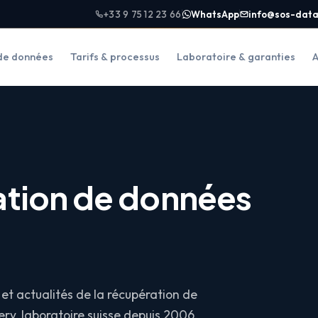
+33 9 75 12 23 66
WhatsApp
info@sos-data
de données
Tarifs & processus
Laboratoire & garanties
A
ation de données
et actualités de la récupération de
ry, laboratoire suisse depuis 2006.