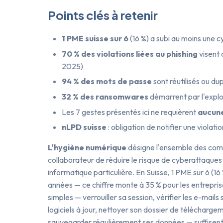
Points clés à retenir
1 PME suisse sur 6
(16 %) a subi au moins une 
70 % des violations liées au phishing
visent 
2025)
94 % des mots de passe
sont réutilisés ou d
32 % des ransomwares
démarrent par l'exploi
Les 7 gestes présentés ici ne requièrent
aucun
nLPD suisse
: obligation de notifier une violat
L'hygiène numérique
désigne l'ensemble des com
collaborateur de réduire le risque de cyberattaque
informatique particulière. En Suisse, 1 PME sur 6 (1
années — ce chiffre monte à 35 % pour les entrepr
simples — verrouiller sa session, vérifier les e-mails
logiciels à jour, nettoyer son dossier de télécharge
sauvegarder régulièrement ses données — suffisent à