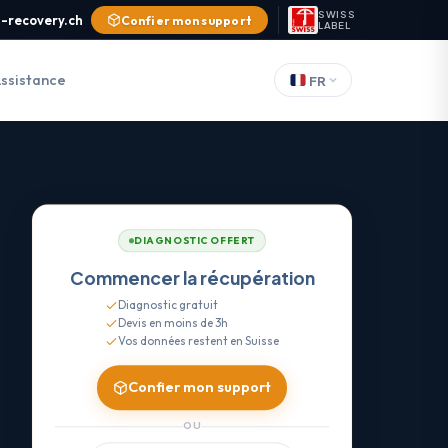
SWISS
-recovery.ch
Confier mon support
LABEL
ssistance
FR
DIAGNOSTIC OFFERT
Commencer la récupération
Diagnostic gratuit
Devis en moins de 3h
Vos données restent en Suisse
Confier mon support
OU