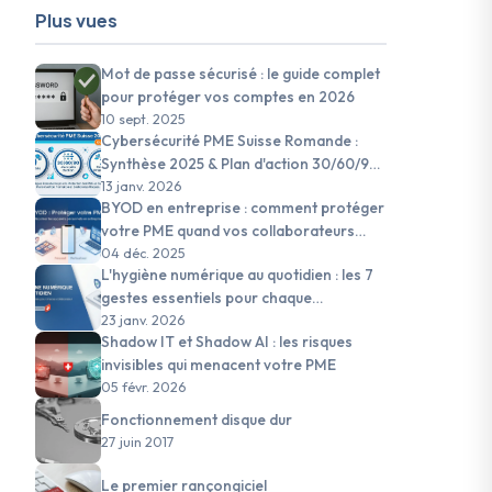
Plus vues
Mot de passe sécurisé : le guide complet
pour protéger vos comptes en 2026
10 sept. 2025
Cybersécurité PME Suisse Romande :
Synthèse 2025 & Plan d'action 30/60/90
jours pour 2026
13 janv. 2026
BYOD en entreprise : comment protéger
votre PME quand vos collaborateurs
utilisent leurs appareils personnels
04 déc. 2025
L'hygiène numérique au quotidien : les 7
gestes essentiels pour chaque
collaborateur de PME suisse
23 janv. 2026
Shadow IT et Shadow AI : les risques
invisibles qui menacent votre PME
05 févr. 2026
Fonctionnement disque dur
27 juin 2017
Le premier rançongiciel