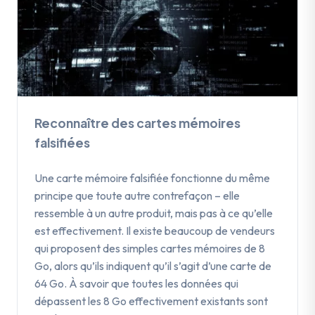
Reconnaître des cartes mémoires
falsifiées
Une carte mémoire falsifiée fonctionne du même
principe que toute autre contrefaçon – elle
ressemble à un autre produit, mais pas à ce qu’elle
est effectivement. Il existe beaucoup de vendeurs
qui proposent des simples cartes mémoires de 8
Go, alors qu’ils indiquent qu’il s’agit d’une carte de
64 Go. À savoir que toutes les données qui
dépassent les 8 Go effectivement existants sont