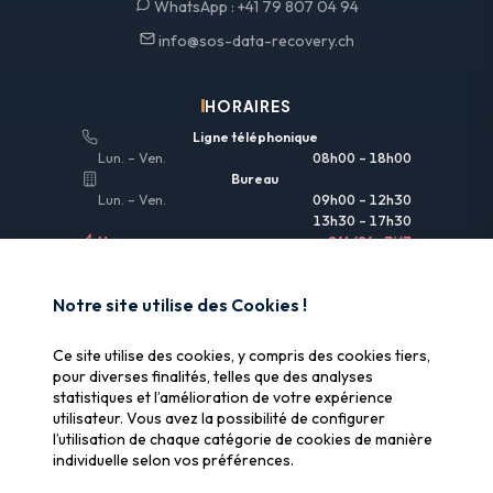
WhatsApp :
+41 79 807 04 94
info@sos-data-recovery.ch
HORAIRES
Ligne téléphonique
Lun. – Ven.
08h00 – 18h00
Bureau
Lun. – Ven.
09h00 – 12h30
13h30 – 17h30
Urgences
24h/24 • 7j/7
LIENS UTILES
Notre site utilise des Cookies !
Informations légales
Ce site utilise des cookies, y compris des cookies tiers,
Assurance & remboursement
pour diverses finalités, telles que des analyses
statistiques et l’amélioration de votre expérience
Pourquoi SOS Data Recovery
utilisateur. Vous avez la possibilité de configurer
Gérer les cookies
l’utilisation de chaque catégorie de cookies de manière
individuelle selon vos préférences.