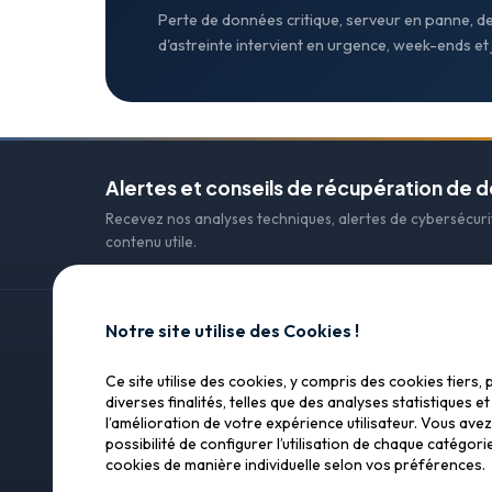
Perte de données critique, serveur en panne, d
d'astreinte intervient en urgence, week-ends et j
Alertes et conseils de récupération de 
Recevez nos analyses techniques, alertes de cybersécur
contenu utile.
Notre site utilise des Cookies !
CONTACT
Ce site utilise des cookies, y compris des cookies tiers, 
SOS Data Recovery
SOS Data Recovery
diverses finalités, telles que des analyses statistiques et
l’amélioration de votre expérience utilisateur. Vous avez
Lagerhausstrasse 25
Récupération de données
possibilité de configurer l’utilisation de chaque catégori
professionnelle en Suisse.
3232 Ins (Anet)
cookies de manière individuelle selon vos préférences.
Confiance, précision, résultats.
+33 9 75 12 23 66