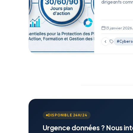
dirigeants comm
13 janvier 2026
#Cybers
DISPONIBLE 24H/24
Urgence données ? Nous in