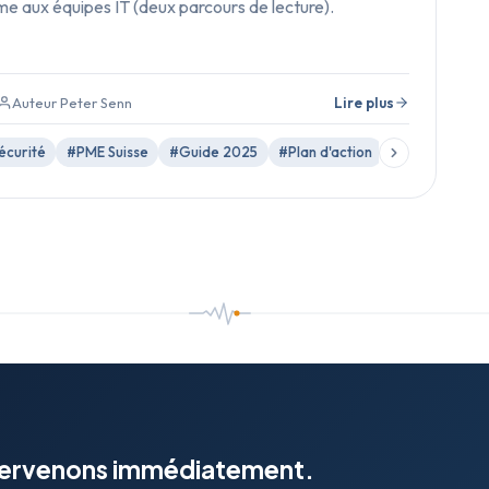
e aux équipes IT (deux parcours de lecture).
Auteur Peter Senn
Lire plus
écurité
#PME Suisse
#Guide 2025
#Plan d'action
#MFA
#Phis
tervenons immédiatement.