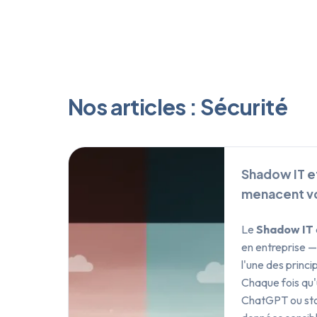
Nos articles : Sécurité
Shadow IT et
menacent v
Le
Shadow IT
en entreprise — 
l'une des princ
Chaque fois qu'
ChatGPT ou stoc