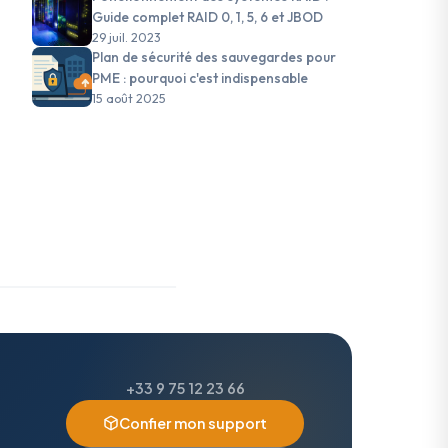
Guide complet RAID 0, 1, 5, 6 et JBOD
29 juil. 2023
Plan de sécurité des sauvegardes pour
PME : pourquoi c'est indispensable
15 août 2025
hing
#Sauvegarde
#Zero Trust
#Moindre privilège
#Gestion de
+33 9 75 12 23 66
Confier mon support