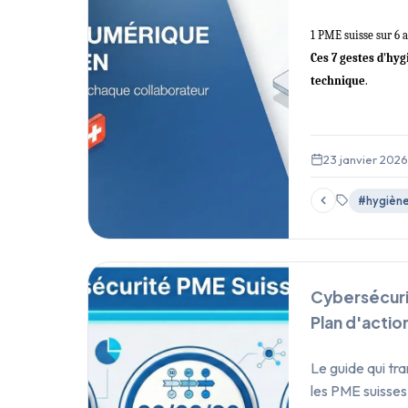
1 PME suisse sur 6 
Ces 7 gestes d'hy
technique
.
23 janvier 2026
#hygièn
Cybersécuri
Plan d'actio
Le guide qui tr
les PME suisse