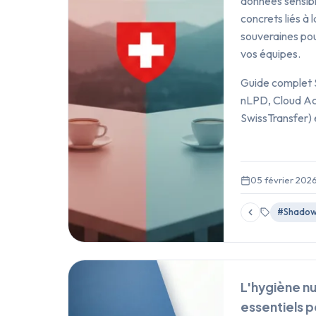
données sensibl
concrets liés à 
souveraines pou
vos équipes.
Guide complet 
nLPD, Cloud Act
SwissTransfer) 
05 février 202
#Shadow
L'hygiène nu
essentiels p