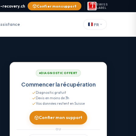
SWISS
-recovery.ch
Confier mon support
LABEL
ssistance
FR
DIAGNOSTIC OFFERT
Commencer la récupération
Diagnostic gratuit
Devis en moins de 3h
Vos données restent en Suisse
Confier mon support
OU