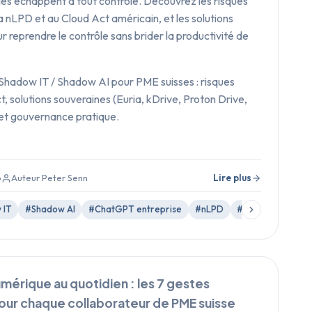
es échappent à tout contrôle. Découvrez les risques
la nLPD et au Cloud Act américain, et les solutions
r reprendre le contrôle sans brider la productivité de
Shadow IT / Shadow AI pour PME suisses : risques
, solutions souveraines (Euria, kDrive, Proton Drive,
et gouvernance pratique.
6
Auteur Peter Senn
Lire plus
 IT
#Shadow AI
#ChatGPT entreprise
#nLPD
#Cloud Act
#C
mérique au quotidien : les 7 gestes
our chaque collaborateur de PME suisse