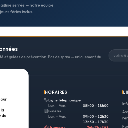
eadline serrée — notre équipe
ours fériés inclus.
données
ité et guides de prévention. Pas de spam — uniquement du
HORAIRES
LI
pour
Ligne téléphonique
In
Lun. – Ven.
08h00 – 18h00
 la
Bureau
As
e de
Lun. – Ven.
09h00 – 12h30
re
13h30 – 17h30
Po
Urgences
24h/24 • 7j/7