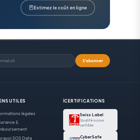
Estimez le coût en ligne
S'abonner
ENS UTILES
CERTIFICATIONS
formations légales
Swiss Label
Qualité suisse
surance &
certifiée
mboursement
CyberSafe
urquoi SOS Data