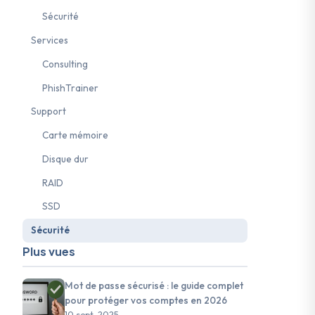
Sécurité
Services
Consulting
PhishTrainer
Support
Carte mémoire
Disque dur
RAID
SSD
ybersécurité PME
#Protection données Suisse
#Euria Infomaniak
Sécurité
Plus vues
Mot de passe sécurisé : le guide complet
pour protéger vos comptes en 2026
10 sept. 2025