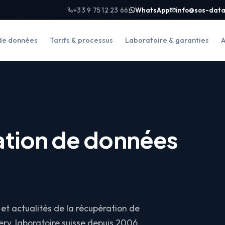
+33 9 75 12 23 66
WhatsApp
info@sos-data
de données
Tarifs & processus
Laboratoire & garanties
A
ation de données
et actualités de la récupération de
ry, laboratoire suisse depuis 2006.