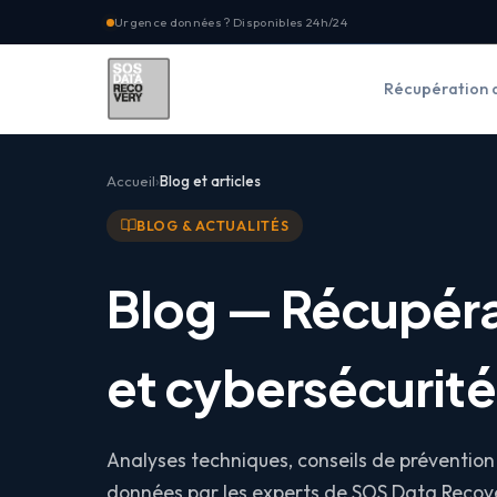
Urgence données ? Disponibles 24h/24
Récupération 
Accueil
Blog et articles
BLOG & ACTUALITÉS
Blog — Récupér
et cybersécurité
Analyses techniques, conseils de prévention 
données par les experts de SOS Data Recove