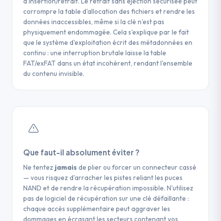
d'insertion/retrait. Le retrait sans éjection sécurisée peut
NAND ou le contrôleur USB sont endommagés,
précisément l'étendue des dommages et
de la clé USB, même les plus petits, et
corrompre la table d'allocation des fichiers et rendre les
empêchant toute communication fiable entre la
réaliser les interventions nécessaires en
placez-les immédiatement dans un
données inaccessibles, même si la clé n'est pas
clé et le système d'exploitation.
toute sécurité, maximisant ainsi les chances
SACHET ANTISTATIQUE
physiquement endommagée. Cela s'explique par le fait
de récupérer vos données.
que le système d'exploitation écrit des métadonnées en
pour éviter toute décharge électrostatique
continu : une interruption brutale laisse la table
CONSEIL
supplémentaire. Confiez ensuite l'ensemble
FAT/exFAT dans un état incohérent, rendant l'ensemble
N'effectuez jamais de formatage avant
à un
du contenu invisible.
d'avoir tenté une récupération des
PROFESSIONNEL SPÉCIALISÉ EN
données, cette opération efface
RÉCUPÉRATION DE DONNÉES
définitivement le contenu de la clé.
: dans la majorité des cas, la puce mémoire
reste intacte après une casse physique, et
un technicien qualifié peut dessouder la
puce et récupérer vos données avec un
taux de succès élevé.
Que faut-il absolument éviter ?
Ne tentez
jamais
de plier ou forcer un connecteur cassé
— vous risquez d'arracher les pistes reliant les puces
NAND et de rendre la récupération impossible. N'utilisez
pas de logiciel de récupération sur une clé défaillante :
chaque accès supplémentaire peut aggraver les
dommages en écrasant les secteurs contenant vos