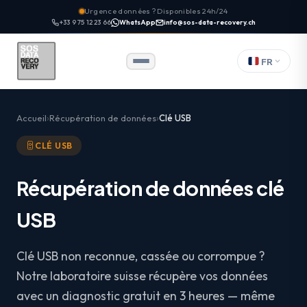
Urgence données ? Disponibles 24h/24
+33 9 75 12 23 66
WhatsApp
info@sos-data-recovery.ch
FR
Accueil
Récupération de données
Clé USB
CLÉ USB
Récupération de données clé
USB
Clé USB non reconnue, cassée ou corrompue ?
Notre laboratoire suisse récupère vos données
avec un diagnostic gratuit en 3 heures — même