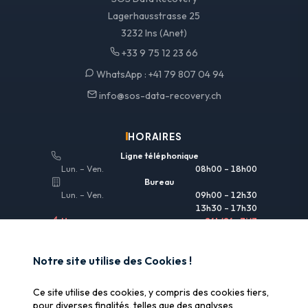
Lagerhausstrasse 25
3232 Ins (Anet)
+33 9 75 12 23 66
WhatsApp :
+41 79 807 04 94
info@sos-data-recovery.ch
HORAIRES
Ligne téléphonique
Lun. – Ven.
08h00 – 18h00
Bureau
Lun. – Ven.
09h00 – 12h30
13h30 – 17h30
Urgences
24h/24 • 7j/7
LIENS UTILES
Notre site utilise des Cookies !
Informations légales
Ce site utilise des cookies, y compris des cookies tiers,
Assurance & remboursement
pour diverses finalités, telles que des analyses