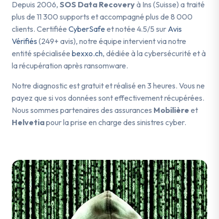
Depuis 2006,
SOS Data Recovery
à Ins (Suisse) a traité
plus de 11 300 supports et accompagné plus de 8 000
clients. Certifiée
CyberSafe
et notée 4.5/5 sur
Avis
Vérifiés
(249+ avis), notre équipe intervient via notre
entité spécialisée
bexxo.ch
, dédiée à la cybersécurité et à
la récupération après ransomware.
Notre diagnostic est gratuit et réalisé en 3 heures. Vous ne
payez que si vos données sont effectivement récupérées.
Nous sommes partenaires des assurances
Mobilière
et
Helvetia
pour la prise en charge des sinistres cyber.