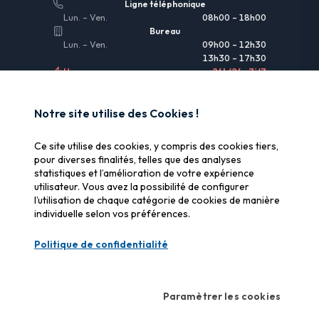
Ligne téléphonique
Lun. – Ven.
08h00 – 18h00
Bureau
Lun. – Ven.
09h00 – 12h30
13h30 – 17h30
Urgences
24h/24 • 7j/7
LIENS UTILES
Notre site utilise des Cookies !
Informations légales
Ce site utilise des cookies, y compris des cookies tiers,
Assurance & remboursement
pour diverses finalités, telles que des analyses
statistiques et l’amélioration de votre expérience
Pourquoi SOS Data Recovery
utilisateur. Vous avez la possibilité de configurer
Gérer les cookies
l’utilisation de chaque catégorie de cookies de manière
individuelle selon vos préférences.
CERTIFICATIONS
Politique de confidentialité
Swiss Label
Qualité suisse certifiée
Paramètrer les cookies
CyberSafe