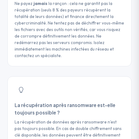
de travailler sur une copie et de réessayer
Ne payez
jamais
la rançon : cela ne garantit pas la
cas, le paiement ne garantit pas la
des méthodes de déchiffrement futures si
récupération (seuls 8 % des payeurs récupèrent la
récupération des données, et vous financez
une clé de déchiffrement publique est
totalité de leurs données) et finance directement la
directement des activités criminelles.
publiée ultérieurement.
cybercriminalité. Ne tentez pas de déchiffrer vous-même
les fichiers avec des outils non vérifiés, car vous risquez
de corrompre définitivement les données. Ne
redémarrez pas les serveurs compromis. Isolez
immédiatement les machines infectées du réseau et
contactez un spécialiste.
La récupération après ransomware est-elle
toujours possible ?
La récupération de données après ransomware n'est
pas toujours possible. En cas de double chiffrement sans
clé disponible, les données peuvent être définitivement