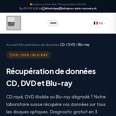
Urgence données ? Disponibles 24h/24
+33 9 75 12 23 66
WhatsApp
info@sos-data-recovery.ch
FR
Accueil
Récupération de données
CD / DVD / Blu-ray
CD / DVD / BLU-RAY
Récupération de données
CD, DVD et Blu-ray
CD rayé, DVD illisible ou Blu-ray dégradé ? Notre
laboratoire suisse récupère vos données sur tous
les disques optiques. Diagnostic gratuit en 3