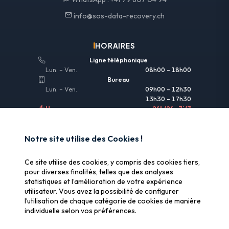
info@sos-data-recovery.ch
HORAIRES
Ligne téléphonique
Lun. – Ven.
08h00 – 18h00
Bureau
Lun. – Ven.
09h00 – 12h30
13h30 – 17h30
Urgences
24h/24 • 7j/7
LIENS UTILES
Notre site utilise des Cookies !
Informations légales
Ce site utilise des cookies, y compris des cookies tiers,
Assurance & remboursement
pour diverses finalités, telles que des analyses
statistiques et l’amélioration de votre expérience
Pourquoi SOS Data Recovery
utilisateur. Vous avez la possibilité de configurer
Gérer les cookies
l’utilisation de chaque catégorie de cookies de manière
individuelle selon vos préférences.
CERTIFICATIONS