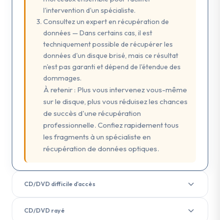
l'intervention d'un spécialiste.
Consultez un expert en récupération de
données — Dans certains cas, il est
techniquement possible de récupérer les
données d'un disque brisé, mais ce résultat
n'est pas garanti et dépend de l'étendue des
dommages.
À retenir : Plus vous intervenez vous-même
sur le disque, plus vous réduisez les chances
de succès d'une récupération
professionnelle. Confiez rapidement tous
les fragments à un spécialiste en
récupération de données optiques.
CD/DVD difficile d'accès
Symptômes
CD/DVD rayé
Un CD/DVD difficile d'accès est un disque optique