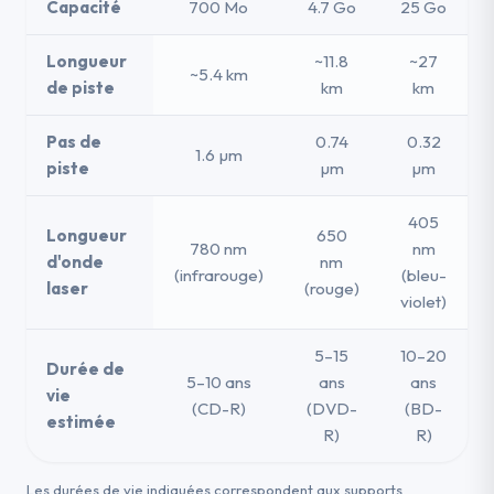
Capacité
700 Mo
4.7 Go
25 Go
Longueur
~11.8
~27
~5.4 km
de piste
km
km
Pas de
0.74
0.32
1.6 µm
piste
µm
µm
405
Longueur
650
780 nm
nm
d'onde
nm
(infrarouge)
(bleu-
laser
(rouge)
violet)
5–15
10–20
Durée de
5–10 ans
ans
ans
vie
(CD-R)
(DVD-
(BD-
estimée
R)
R)
Les durées de vie indiquées correspondent aux supports