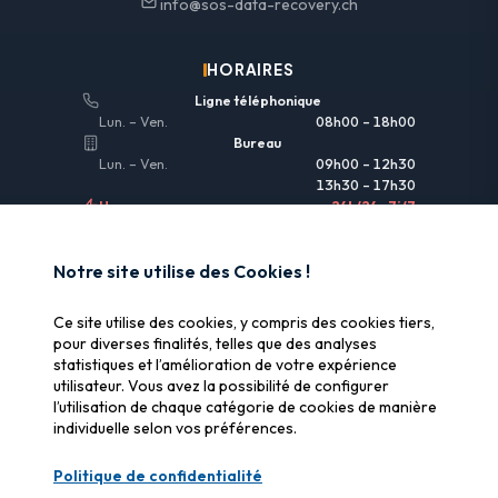
info@sos-data-recovery.ch
HORAIRES
Ligne téléphonique
Lun. – Ven.
08h00 – 18h00
Bureau
Lun. – Ven.
09h00 – 12h30
13h30 – 17h30
Urgences
24h/24 • 7j/7
LIENS UTILES
Notre site utilise des Cookies !
Informations légales
Ce site utilise des cookies, y compris des cookies tiers,
Assurance & remboursement
pour diverses finalités, telles que des analyses
statistiques et l’amélioration de votre expérience
Pourquoi SOS Data Recovery
utilisateur. Vous avez la possibilité de configurer
Gérer les cookies
l’utilisation de chaque catégorie de cookies de manière
individuelle selon vos préférences.
CERTIFICATIONS
Politique de confidentialité