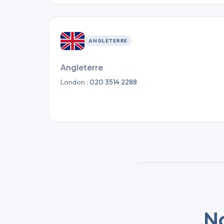
ANGLETERRE
Angleterre
London :
020 3514 2288
N