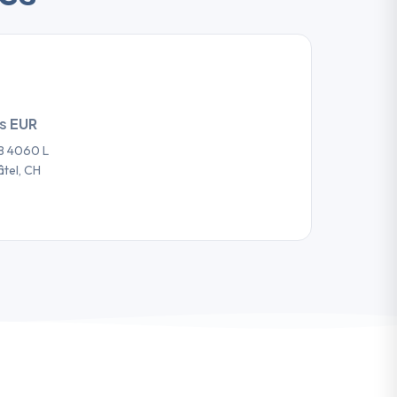
es
EUR
8 4060 L
tel, CH