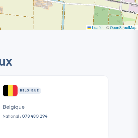
Leaflet
|
©
OpenStreetMap
ux
BELGIQUE
Belgique
National :
078 480 294