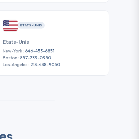
★
★
★
★
★
★
★
★
★
★
★
★
★
★
★
★
★
★
ETATS-UNIS
★
★
★
★
★
★
★
★
★
Etats-Unis
New-York :
646-453-6851
Boston :
857-239-0950
Los-Angeles :
213-438-9050
es