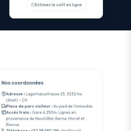
Estimez le coût en ligne
Nos coordonnées
Adresse :
Lagerhausstrasse 25, 3232 Ins
(Anet) - CH
Place de parc visiteur :
Au pied de l'immeuble.
Accès train :
Gare à 250m. Lignes en
provenance de Neuchâtel, Berne, Morat et
Bienne.
Téléphone :
+32 78 480 294
(tarif local)