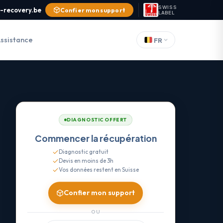
SWISS
-recovery.be
Confier mon support
LABEL
ssistance
FR
DIAGNOSTIC OFFERT
Commencer la récupération
Diagnostic gratuit
Devis en moins de 3h
Vos données restent en Suisse
Confier mon support
OU