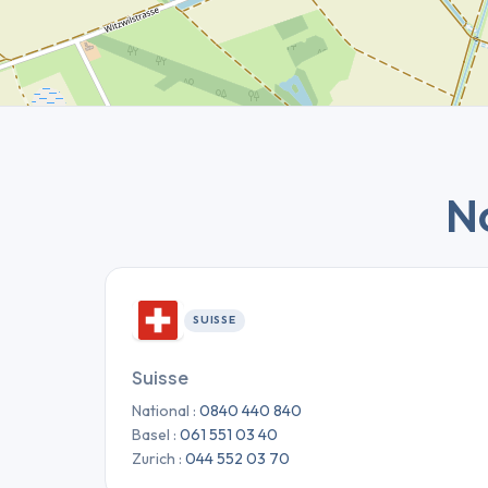
N
SUISSE
Suisse
National :
0840 440 840
Basel :
061 551 03 40
Zurich :
044 552 03 70