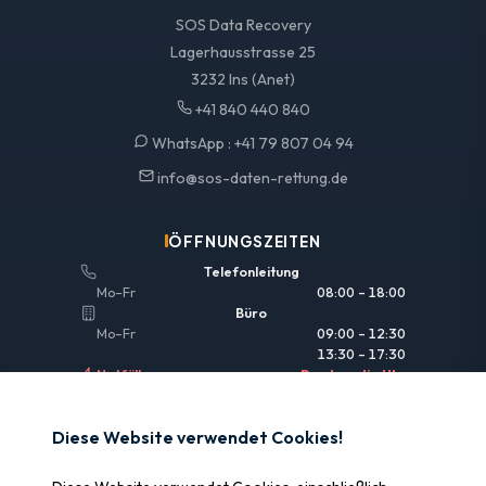
SOS Data Recovery
Lagerhausstrasse 25
3232 Ins (Anet)
+41 840 440 840
WhatsApp :
+41 79 807 04 94
info@sos-daten-rettung.de
ÖFFNUNGSZEITEN
Telefonleitung
Mo–Fr
08:00 – 18:00
Büro
Mo–Fr
09:00 – 12:30
13:30 – 17:30
Notfälle
Rund um die Uhr
NÜTZLICHE LINKS
Diese Website verwendet Cookies!
Rechtliche Informationen