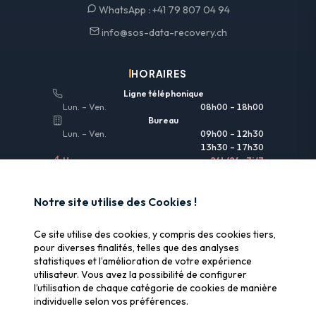
WhatsApp :
+41 79 807 04 94
info@sos-data-recovery.ch
HORAIRES
Ligne téléphonique
Lun. – Ven.
08h00 – 18h00
Bureau
Lun. – Ven.
09h00 – 12h30
13h30 – 17h30
Urgences
24h/24 • 7j/7
LIENS UTILES
Notre site utilise des Cookies !
Informations légales
Ce site utilise des cookies, y compris des cookies tiers,
Assurance & remboursement
pour diverses finalités, telles que des analyses
statistiques et l’amélioration de votre expérience
Pourquoi SOS Data Recovery
utilisateur. Vous avez la possibilité de configurer
Gérer les cookies
l’utilisation de chaque catégorie de cookies de manière
individuelle selon vos préférences.