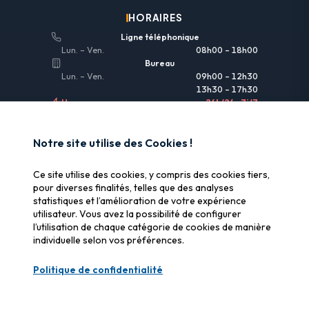
HORAIRES
Ligne téléphonique
Lun. – Ven.
08h00 – 18h00
Bureau
Lun. – Ven.
09h00 – 12h30
13h30 – 17h30
Urgences
24h/24 • 7j/7
LIENS UTILES
Notre site utilise des Cookies !
Informations légales
Ce site utilise des cookies, y compris des cookies tiers,
Assurance & remboursement
pour diverses finalités, telles que des analyses
statistiques et l’amélioration de votre expérience
Pourquoi SOS Data Recovery
utilisateur. Vous avez la possibilité de configurer
Gérer les cookies
l’utilisation de chaque catégorie de cookies de manière
individuelle selon vos préférences.
CERTIFICATIONS
Politique de confidentialité
Swiss Label
Qualité suisse certifiée