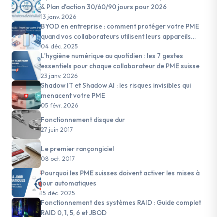
& Plan d'action 30/60/90 jours pour 2026
13 janv. 2026
BYOD en entreprise : comment protéger votre PME
quand vos collaborateurs utilisent leurs appareils
personnels
04 déc. 2025
L'hygiène numérique au quotidien : les 7 gestes
essentiels pour chaque collaborateur de PME suisse
23 janv. 2026
Shadow IT et Shadow AI : les risques invisibles qui
menacent votre PME
05 févr. 2026
Fonctionnement disque dur
27 juin 2017
Le premier rançongiciel
08 oct. 2017
Pourquoi les PME suisses doivent activer les mises à
jour automatiques
15 déc. 2025
Fonctionnement des systèmes RAID : Guide complet
RAID 0, 1, 5, 6 et JBOD