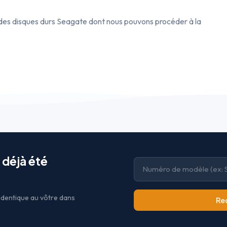
.
 des disques durs Seagate dont nous pouvons procéder à la
 déjà été
identique au vôtre dans
Re