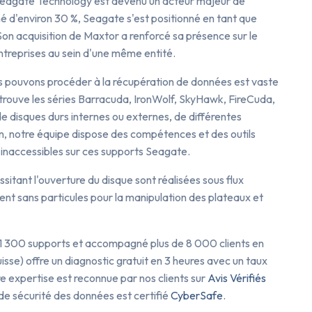
eagate Technology est devenu un acteur majeur de
hé d'environ 30 %, Seagate s'est positionné en tant que
Son acquisition de Maxtor a renforcé sa présence sur le
ntreprises au sein d'une même entité.
us pouvons procéder à la récupération de données est vaste
retrouve les séries Barracuda, IronWolf, SkyHawk, FireCuda,
 de disques durs internes ou externes, de différentes
n, notre équipe dispose des compétences et des outils
inaccessibles sur ces supports Seagate.
sitant l'ouverture du disque sont réalisées sous flux
ent sans particules pour la manipulation des plateaux et
 11 300 supports et accompagné plus de 8 000 clients en
uisse) offre un diagnostic gratuit en 3 heures avec un taux
e expertise est reconnue par nos clients sur
Avis Vérifiés
e sécurité des données est certifié
CyberSafe
.