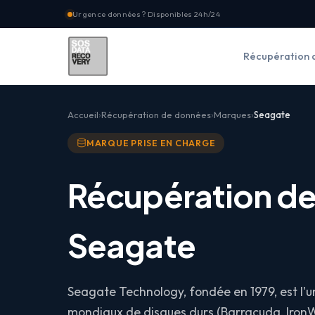
Urgence données ? Disponibles 24h/24
Récupération 
Accueil
Récupération de données
Marques
Seagate
MARQUE PRISE EN CHARGE
Récupération d
Seagate
Seagate Technology, fondée en 1979, est l'u
mondiaux de disques durs (Barracuda, Iron