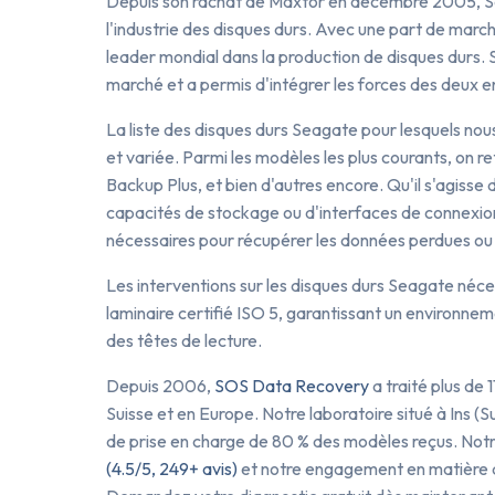
Depuis son rachat de Maxtor en décembre 2005, S
l'industrie des disques durs. Avec une part de marc
leader mondial dans la production de disques durs. 
marché et a permis d'intégrer les forces des deux e
La liste des disques durs Seagate pour lesquels no
et variée. Parmi les modèles les plus courants, on 
Backup Plus, et bien d'autres encore. Qu'il s'agisse
capacités de stockage ou d'interfaces de connexio
nécessaires pour récupérer les données perdues ou 
Les interventions sur les disques durs Seagate néces
laminaire certifié ISO 5, garantissant un environnem
des têtes de lecture.
Depuis 2006,
SOS Data Recovery
a traité plus de
Suisse et en Europe. Notre laboratoire situé à Ins (S
de prise en charge de 80 % des modèles reçus. Notr
(4.5/5, 249+ avis)
et notre engagement en matière d