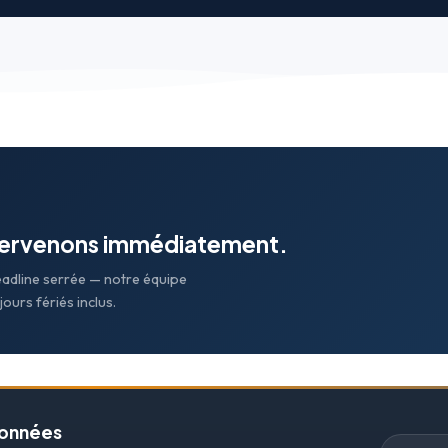
tervenons immédiatement.
eadline serrée — notre équipe
ours fériés inclus.
données