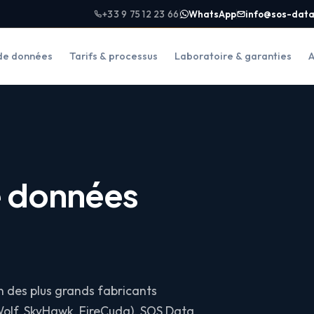
+33 9 75 12 23 66
WhatsApp
info@sos-data
de données
Tarifs & processus
Laboratoire & garanties
A
e données
n des plus grands fabricants
Wolf, SkyHawk, FireCuda). SOS Data