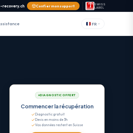
SWISS
-recovery.ch
Confier mon support
LABEL
ssistance
FR
DIAGNOSTIC OFFERT
Commencer la récupération
Diagnostic gratuit
Devis en moins de 3h
Vos données restent en Suisse