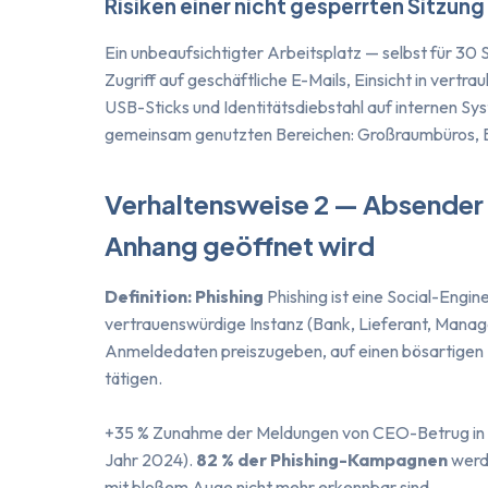
Risiken einer nicht gesperrten Sitzung
Ein unbeaufsichtigter Arbeitsplatz — selbst für 3
Zugriff auf geschäftliche E-Mails, Einsicht in vert
USB-Sticks und Identitätsdiebstahl auf internen Sy
gemeinsam genutzten Bereichen: Großraumbüros,
Verhaltensweise 2 — Absender p
Anhang geöffnet wird
Definition: Phishing
Phishing ist eine Social-Engine
vertrauenswürdige Instanz (Bank, Lieferant, Manag
Anmeldedaten preiszugeben, auf einen bösartigen L
tätigen.
+35 % Zunahme der Meldungen von CEO-Betrug in d
Jahr 2024).
82 % der Phishing-Kampagnen
werde
mit bloßem Auge nicht mehr erkennbar sind.