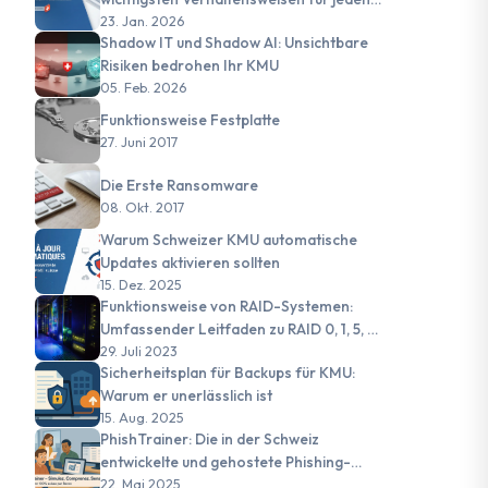
Mitarbeiter eines Schweizer KMU
23. Jan. 2026
Shadow IT und Shadow AI: Unsichtbare
Risiken bedrohen Ihr KMU
05. Feb. 2026
Funktionsweise Festplatte
27. Juni 2017
Die Erste Ransomware
08. Okt. 2017
Warum Schweizer KMU automatische
Updates aktivieren sollten
15. Dez. 2025
Funktionsweise von RAID-Systemen:
Umfassender Leitfaden zu RAID 0, 1, 5, 6
und JBOD
29. Juli 2023
Sicherheitsplan für Backups für KMU:
Warum er unerlässlich ist
15. Aug. 2025
PhishTrainer: Die in der Schweiz
entwickelte und gehostete Phishing-
Simulationsplattform
22. Mai 2025