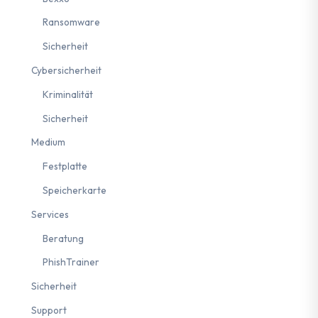
Ransomware
Sicherheit
Cybersicherheit
Kriminalität
Sicherheit
Medium
Festplatte
Speicherkarte
Services
Beratung
PhishTrainer
Sicherheit
estschweiz
#Sensibilisierung
#2FA
#Ransomware
Support