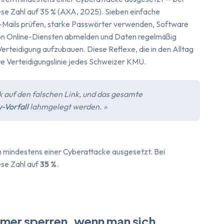
ese Zahl auf 35 % (AXA, 2025). Sieben einfache
E-Mails prüfen, starke Passwörter verwenden, Software
 von Online-Diensten abmelden und Daten regelmäßig
Verteidigung aufzubauen. Diese Reflexe, die in den Alltag
ste Verteidigungslinie jedes Schweizer KMU.
ick auf den falschen Link, und das gesamte
-Vorfall
lahmgelegt werden. »
n mindestens einer Cyberattacke ausgesetzt. Bei
ese Zahl auf
35 %
.
mmer sperren, wenn man sich