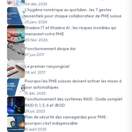
personnels
04 déc. 2025
L'hygiène numérique au quotidien : les 7 gestes
essentiels pour chaque collaborateur de PME suisse
23 janv. 2026
Shadow IT et Shadow AI : les risques invisibles qui
menacent votre PME
05 févr. 2026
Fonctionnement disque dur
27 juin 2017
Le premier rançongiciel
08 oct. 2017
Pourquoi les PME suisses doivent activer les mises à
jour automatiques
15 déc. 2025
Fonctionnement des systèmes RAID : Guide complet
RAID 0, 1, 5, 6 et JBOD
29 juil. 2023
Plan de sécurité des sauvegardes pour PME :
pourquoi c'est indispensable
15 août 2025