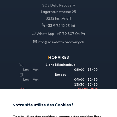
SOS Data Recovery
Lagerhausstrasse 25
3232 Ins (Anet)
+33 9 75 12 23 66
WhatsApp :
+41 79 807 04 94
info@sos-data-recovery.ch
HORAIRES
Ligne téléphonique
Lun. – Ven.
08h00 – 18h00
Bureau
Lun. – Ven.
09h00 – 12h30
13h30 – 17h30
Urgences
24h/24 • 7j/7
LIENS UTILES
Notre site utilise des Cookies !
Informations légales
Ce site utilise des cookies, y compris des cookies tiers,