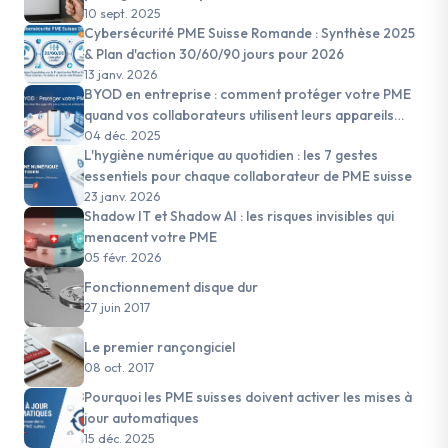
10 sept. 2025
Cybersécurité PME Suisse Romande : Synthèse 2025
& Plan d'action 30/60/90 jours pour 2026
13 janv. 2026
BYOD en entreprise : comment protéger votre PME
quand vos collaborateurs utilisent leurs appareils
personnels
04 déc. 2025
L'hygiène numérique au quotidien : les 7 gestes
essentiels pour chaque collaborateur de PME suisse
23 janv. 2026
Shadow IT et Shadow AI : les risques invisibles qui
menacent votre PME
05 févr. 2026
Fonctionnement disque dur
27 juin 2017
Le premier rançongiciel
08 oct. 2017
Pourquoi les PME suisses doivent activer les mises à
jour automatiques
15 déc. 2025