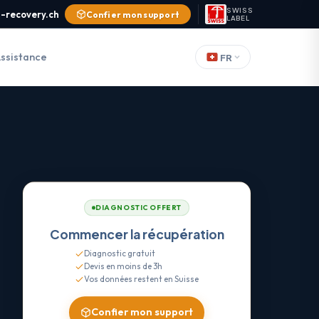
SWISS
-recovery.ch
Confier mon support
LABEL
ssistance
FR
DIAGNOSTIC OFFERT
Commencer la récupération
Diagnostic gratuit
Devis en moins de 3h
Vos données restent en Suisse
Confier mon support