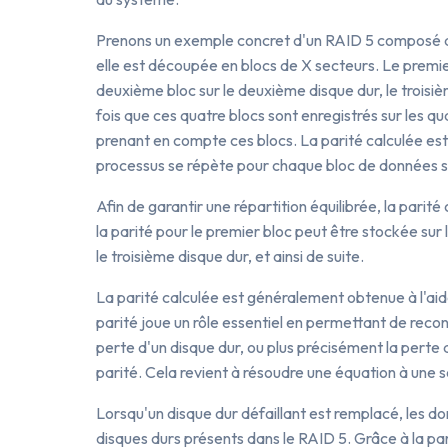
Prenons un exemple concret d'un RAID 5 composé de
elle est découpée en blocs de X secteurs. Le premier 
deuxième bloc sur le deuxième disque dur, le troisièm
fois que ces quatre blocs sont enregistrés sur les qu
prenant en compte ces blocs. La parité calculée est
processus se répète pour chaque bloc de données s
Afin de garantir une répartition équilibrée, la parit
la parité pour le premier bloc peut être stockée sur
le troisième disque dur, et ainsi de suite.
La parité calculée est généralement obtenue à l'aid
parité joue un rôle essentiel en permettant de reco
perte d'un disque dur, ou plus précisément la perte d
parité. Cela revient à résoudre une équation à une
Lorsqu'un disque dur défaillant est remplacé, les 
disques durs présents dans le RAID 5. Grâce à la pa