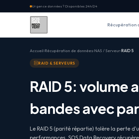
Urgence données ? Disponibles 24h/24
Récupération 
Accueil
Récupération de données
NAS / Serveur
RAID 5
RAID & SERVEURS
RAID 5: volume 
bandes avec pari
Le RAID 5 (parité répartie) tolère la perte d'
performances. SOS Data Recovery récupère