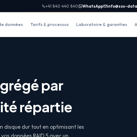
+41 840 440 840
WhatsApp
info@sos-data
de données
Tarifs & processus
Laboratoire & garanties
A
agrégé par
té répartie
un disque dur tout en optimisant les
 vos données RAID 5 avec un