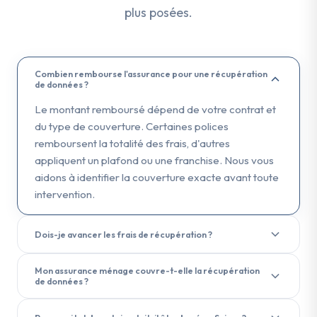
plus posées.
Combien rembourse l'assurance pour une récupération
de données ?
Le montant remboursé dépend de votre contrat et
du type de couverture. Certaines polices
remboursent la totalité des frais, d'autres
appliquent un plafond ou une franchise. Nous vous
aidons à identifier la couverture exacte avant toute
intervention.
Dois-je avancer les frais de récupération ?
En général, oui. Vous réglez la facture de
Mon assurance ménage couvre-t-elle la récupération
récupération, puis soumettez le dossier à votre
de données ?
assurance pour remboursement. SOS Data
Dans la plupart des cas, oui. De nombreuses
Recovery fournit tous les documents nécessaires