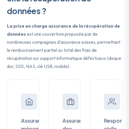
données ?
La prise en charge assurance de la récupération de
données
est une couverture proposée par de
nombreuses compagnies d'assurance suisses, permettant
le remboursement partiel ou total des frais de
récupération sur support informatique défectueux (disque
dur, SSD, NAS, clé USB, mobile).
Assurance
Assurance
Responsab
ménage
des
civile