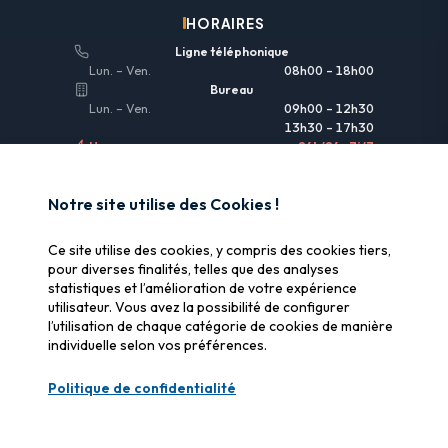
HORAIRES
Ligne téléphonique
Lun. – Ven.
08h00 – 18h00
Bureau
Lun. – Ven.
09h00 – 12h30
13h30 – 17h30
Urgences
24h/24 • 7j/7
LIENS UTILES
Notre site utilise des Cookies !
Informations légales
Ce site utilise des cookies, y compris des cookies tiers,
Assurance & remboursement
pour diverses finalités, telles que des analyses
statistiques et l’amélioration de votre expérience
Pourquoi SOS Data Recovery
utilisateur. Vous avez la possibilité de configurer
Gérer les cookies
l’utilisation de chaque catégorie de cookies de manière
individuelle selon vos préférences.
CERTIFICATIONS
Politique de confidentialité
Swiss Label
Qualité suisse certifiée