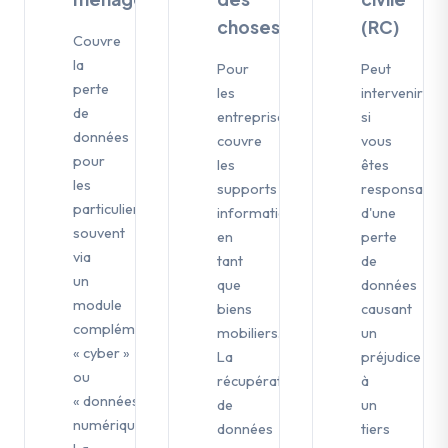
choses
(RC)
Couvre
la
Pour
Peut
perte
les
intervenir
de
entreprises,
si
données
couvre
vous
pour
les
êtes
les
supports
responsable
particuliers,
informatiques
d'une
souvent
en
perte
via
tant
de
un
que
données
module
biens
causant
complémentaire
mobiliers.
un
« cyber »
La
préjudice
ou
récupération
à
« données
de
un
numériques ».
données
tiers