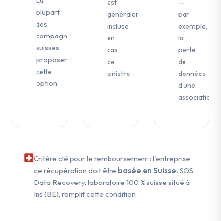
La
est
—
plupart
généralement
par
des
incluse
exemple,
compagnies
en
la
suisses
cas
perte
proposent
de
de
cette
sinistre.
données
option.
d'une
association.
Critère clé pour le remboursement : l'entreprise
de récupération doit être
basée en Suisse
. SOS
Data Recovery, laboratoire 100 % suisse situé à
Ins (BE), remplit cette condition.