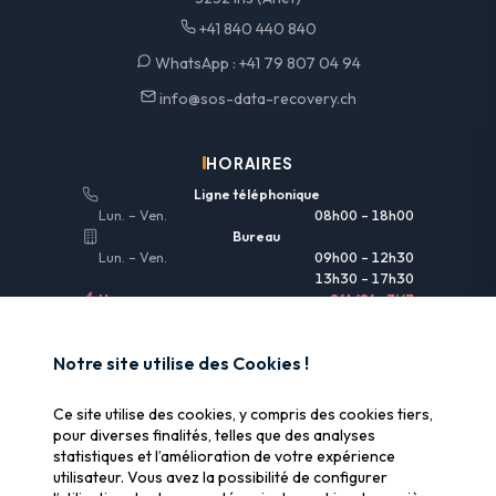
+41 840 440 840
WhatsApp :
+41 79 807 04 94
info@sos-data-recovery.ch
HORAIRES
Ligne téléphonique
Lun. – Ven.
08h00 – 18h00
Bureau
Lun. – Ven.
09h00 – 12h30
13h30 – 17h30
Urgences
24h/24 • 7j/7
LIENS UTILES
Notre site utilise des Cookies !
Informations légales
Ce site utilise des cookies, y compris des cookies tiers,
Assurance & remboursement
pour diverses finalités, telles que des analyses
statistiques et l’amélioration de votre expérience
Pourquoi SOS Data Recovery
utilisateur. Vous avez la possibilité de configurer