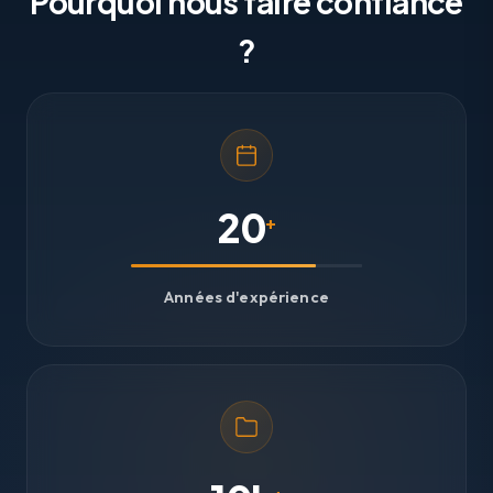
Pourquoi nous faire confiance
gratuite.
?
20
+
Années d'expérience