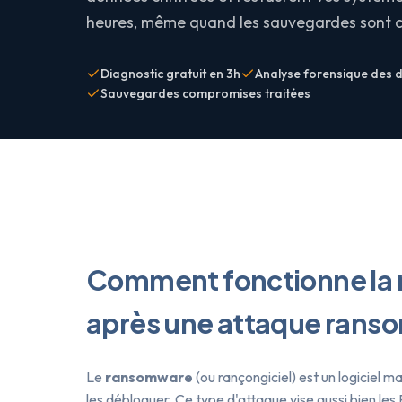
heures, même quand les sauvegardes sont 
Diagnostic gratuit en 3h
Analyse forensique des 
Sauvegardes compromises traitées
Comment fonctionne la 
après une attaque
rans
Le
ransomware
(ou rançongiciel) est un logiciel m
les débloquer. Ce type d'attaque vise aussi bien les 