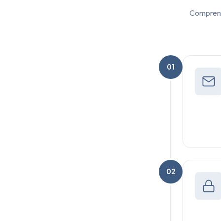
Comprendr
01
02