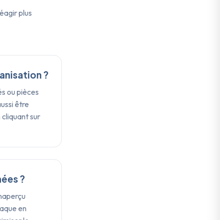
éagir plus
anisation ?
gés ou pièces
aussi être
cliquant sur
nées ?
inaperçu
taque en