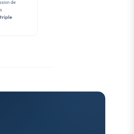
ssion de
es
triple