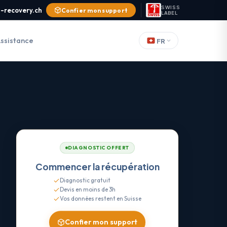
SWISS
-recovery.ch
Confier mon support
LABEL
ssistance
FR
DIAGNOSTIC OFFERT
Commencer la récupération
Diagnostic gratuit
Devis en moins de 3h
Vos données restent en Suisse
Confier mon support