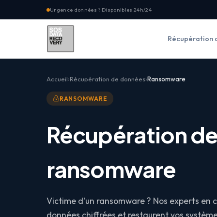
Urgence données ? Disponibles 24h/24
Récupération 
Accueil
Récupération de données
Ransomware
RANSOMWARE
Récupération de
ransomware
Victime d'un ransomware ? Nos experts en c
données chiffrées et restaurent vos système