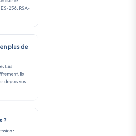
imiser le
(AES-256, RSA-
en plus de
e. Les
frement. Ils
er depuis vos
s ?
ssion :