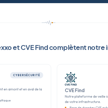
o et CVE Find complètent notre i
CYBERSÉCURITÉ
nt en amont et en aval de la
CVE Find
Notre plateforme de veille ide
'attaque
de votre infrastructure.
Base de données CVE actu