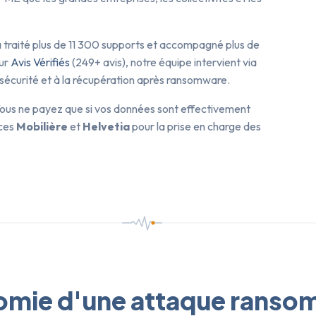
 a traité plus de 11 300 supports et accompagné plus de
sur
Avis Vérifiés
(249+ avis), notre équipe intervient via
rsécurité et à la récupération après ransomware.
. Vous ne payez que si vos données sont effectivement
nces
Mobilière
et
Helvetia
pour la prise en charge des
omie d'une attaque ranso