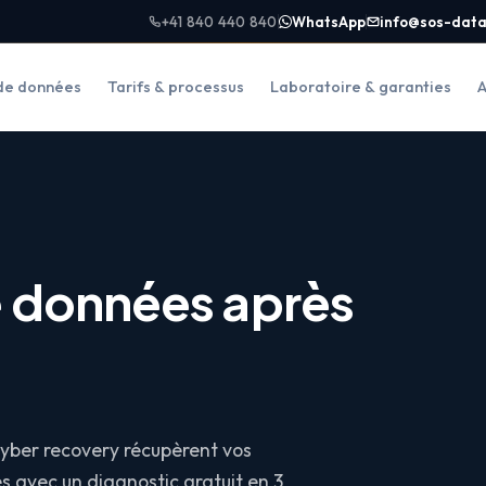
+41 840 440 840
WhatsApp
info@sos-data
de données
Tarifs & processus
Laboratoire & garanties
A
 données après
yber recovery récupèrent vos
s avec un diagnostic gratuit en 3