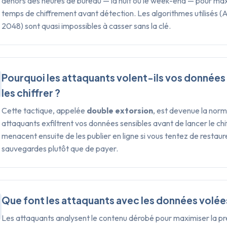
dehors des heures de bureau — la nuit ou le week-end — pour max
temps de chiffrement avant détection. Les algorithmes utilisés 
2048) sont quasi impossibles à casser sans la clé.
Pourquoi les attaquants volent-ils vos données 
les chiffrer ?
Cette tactique, appelée
double extorsion
, est devenue la norm
attaquants exfiltrent vos données sensibles avant de lancer le chif
menacent ensuite de les publier en ligne si vous tentez de restaur
sauvegardes plutôt que de payer.
Que font les attaquants avec les données volée
Les attaquants analysent le contenu dérobé pour maximiser la pre