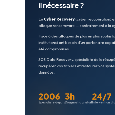
il nécessaire ?
Le
Cyber Recovery
(cyber récupération) es
attaque ransomware — contrairement à la cyb
Face à des attaques de plus en plus sophistiqu
institutions) ont besoin d'un partenaire ca
été compromises.
SOS Data Recovery, spécialiste de la récup
récupérer vos fichiers et restaurer vos sys
données.
2006
3h
24/7
Spécialiste depuis
Diagnostic gratuit
Intervention d'