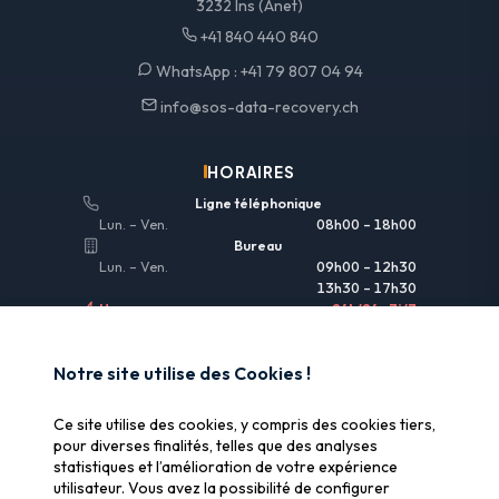
3232 Ins (Anet)
+41 840 440 840
WhatsApp :
+41 79 807 04 94
info@sos-data-recovery.ch
HORAIRES
Ligne téléphonique
Lun. – Ven.
08h00 – 18h00
Bureau
Lun. – Ven.
09h00 – 12h30
13h30 – 17h30
Urgences
24h/24 • 7j/7
LIENS UTILES
Notre site utilise des Cookies !
Informations légales
Ce site utilise des cookies, y compris des cookies tiers,
Assurance & remboursement
pour diverses finalités, telles que des analyses
statistiques et l’amélioration de votre expérience
Pourquoi SOS Data Recovery
utilisateur. Vous avez la possibilité de configurer