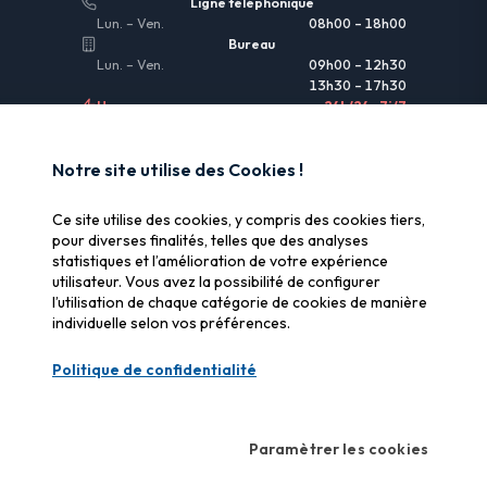
Ligne téléphonique
Lun. – Ven.
08h00 – 18h00
Bureau
Lun. – Ven.
09h00 – 12h30
13h30 – 17h30
Urgences
24h/24 • 7j/7
LIENS UTILES
Notre site utilise des Cookies !
Informations légales
Ce site utilise des cookies, y compris des cookies tiers,
Assurance & remboursement
pour diverses finalités, telles que des analyses
statistiques et l’amélioration de votre expérience
Pourquoi SOS Data Recovery
utilisateur. Vous avez la possibilité de configurer
Gérer les cookies
l’utilisation de chaque catégorie de cookies de manière
individuelle selon vos préférences.
CERTIFICATIONS
Politique de confidentialité
Swiss Label
Qualité suisse certifiée
Paramètrer les cookies
CyberSafe