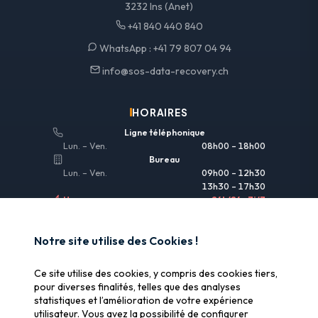
3232 Ins (Anet)
+41 840 440 840
WhatsApp :
+41 79 807 04 94
info@sos-data-recovery.ch
HORAIRES
Ligne téléphonique
Lun. – Ven.
08h00 – 18h00
Bureau
Lun. – Ven.
09h00 – 12h30
13h30 – 17h30
Urgences
24h/24 • 7j/7
LIENS UTILES
Notre site utilise des Cookies !
Informations légales
Ce site utilise des cookies, y compris des cookies tiers,
Assurance & remboursement
pour diverses finalités, telles que des analyses
statistiques et l’amélioration de votre expérience
Pourquoi SOS Data Recovery
utilisateur. Vous avez la possibilité de configurer