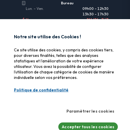
Bureau
Lun. – Ven.
09h00 – 12h30
13h30 – 17h30
Urgences
24h/24 • 7j/7
LIENS UTILES
Notre site utilise des Cookies !
Informations légales
Ce site utilise des cookies, y compris des cookies tiers,
Assurance & remboursement
pour diverses finalités, telles que des analyses
statistiques et l’amélioration de votre expérience
Pourquoi SOS Data Recovery
utilisateur. Vous avez la possibilité de configurer
Gérer les cookies
l’utilisation de chaque catégorie de cookies de manière
individuelle selon vos préférences.
CERTIFICATIONS
Politique de confidentialité
Swiss Label
Qualité suisse certifiée
Paramètrer les cookies
CyberSafe
Label cybersécurité
Accepter tous les cookies