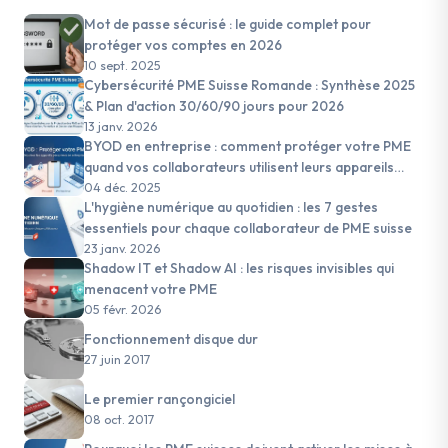
Mot de passe sécurisé : le guide complet pour
protéger vos comptes en 2026
10 sept. 2025
Cybersécurité PME Suisse Romande : Synthèse 2025
& Plan d'action 30/60/90 jours pour 2026
13 janv. 2026
BYOD en entreprise : comment protéger votre PME
quand vos collaborateurs utilisent leurs appareils
personnels
04 déc. 2025
L'hygiène numérique au quotidien : les 7 gestes
essentiels pour chaque collaborateur de PME suisse
23 janv. 2026
Shadow IT et Shadow AI : les risques invisibles qui
menacent votre PME
05 févr. 2026
Fonctionnement disque dur
27 juin 2017
Le premier rançongiciel
08 oct. 2017