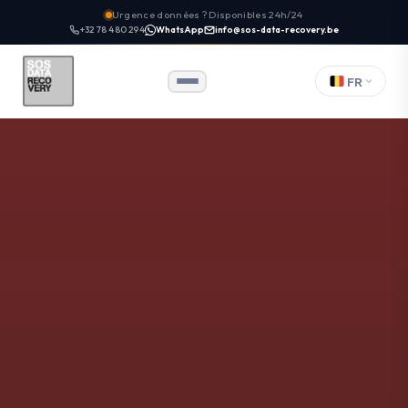
Urgence données ? Disponibles 24h/24
+32 78 480 294
WhatsApp
info@sos-data-recovery.be
FR