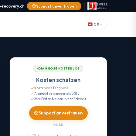
SWISS
-recovery.ch
Support anvertrauen
LABEL
DE
DIAGNOSE KOSTENLOS
Kosten schätzen
Kostenlose Diagnose
Angebot in weniger als 3 Std.
Ihre Daten bleiben in der Schweiz
Support anvertrauen
ODER