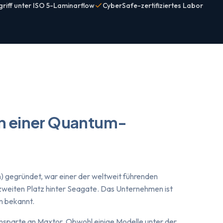
griff unter ISO 5-Laminarflow
CyberSafe-zertifiziertes Labor
on einer Quantum-
n) gegründet, war einer der weltweit führenden
 zweiten Platz hinter Seagate. Das Unternehmen ist
n bekannt.
sparte an Maxtor. Obwohl einige Modelle unter der