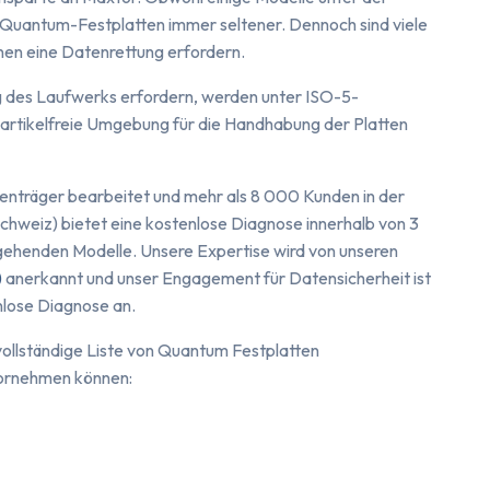
 Quantum-Festplatten immer seltener. Dennoch sind viele
nen eine Datenrettung erfordern.
g des Laufwerks erfordern, werden unter ISO-5-
partikelfreie Umgebung für die Handhabung der Platten
enträger bearbeitet und mehr als 8 000 Kunden in der
Schweiz) bietet eine kostenlose Diagnose innerhalb von 3
ehenden Modelle. Unsere Expertise wird von unseren
)
anerkannt und unser Engagement für Datensicherheit ist
enlose Diagnose an.
vollständige Liste von Quantum Festplatten
vornehmen können: