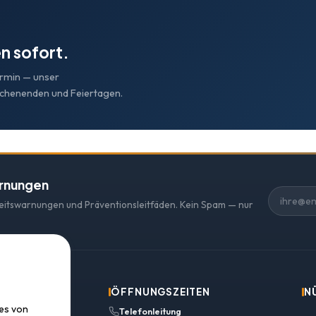
n sofort.
ermin — unser
ochenenden und Feiertagen.
arnungen
heitswarnungen und Präventionsleitfäden. Kein Spam — nur
ÖFFNUNGSZEITEN
N
ies von
Telefonleitung