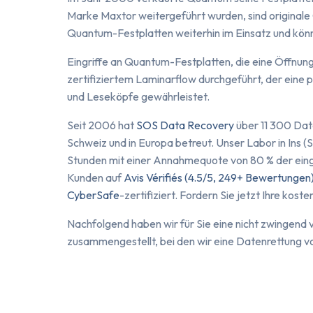
Marke Maxtor weitergeführt wurden, sind originale
Quantum-Festplatten weiterhin im Einsatz und kön
Eingriffe an Quantum-Festplatten, die eine Öffnun
zertifiziertem Laminarflow durchgeführt, der eine 
und Leseköpfe gewährleistet.
Seit 2006 hat
SOS Data Recovery
über 11 300 Dat
Schweiz und in Europa betreut. Unser Labor in Ins (
Stunden mit einer Annahmequote von 80 % der eing
Kunden auf
Avis Vérifiés (4.5/5, 249+ Bewertungen
CyberSafe
-zertifiziert. Fordern Sie jetzt Ihre kost
Nachfolgend haben wir für Sie eine nicht zwingend 
zusammengestellt, bei den wir eine Datenrettung 