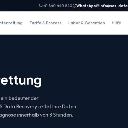
+41 840 440 840
WhatsApp
info@sos-data
atenrettung
Tarife & Prozess
Labor & Garantien
Hilfe
ettung
 ein bedeutender
SOS Data Recovery rettet Ihre Daten
agnose innerhalb von 3 Stunden.