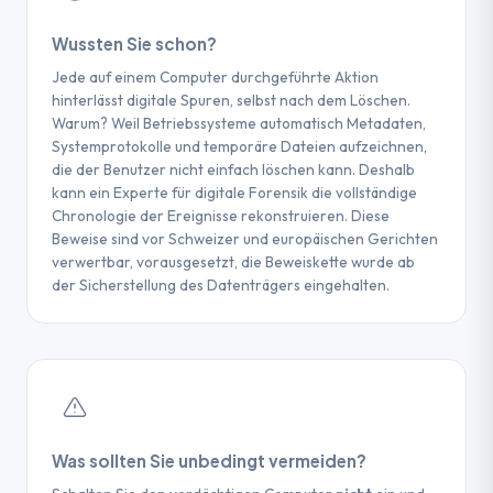
Kriterium
bei normaler Nutzung nicht zugänglich sind.
Kryptografisches Hashing
— MD5- und SHA-
Sicherheitspraktiken werden vom vom Bund
Datenrettung
Datenrettung
Magnetische Remanenz
– Auf älteren HDDs
Wussten Sie schon?
256-Hash bei der Erfassung berechnet, um die
anerkannten CyberSafe-Label auditiert und
Wiederherstellen
Daten
können mit speziellen Geräten manchmal Spuren
Integrität zu beweisen
zertifiziert
Jede auf einem Computer durchgeführte Aktion
Ziel
+ dokumentieren
wiederherstellen
früherer Schreibvorgänge erkannt werden.
hinterlässt digitale Spuren, selbst nach dem Löschen.
Zertifiziertes Gutachten
— erstellt von einem
+ zertifizieren
Warum? Weil Betriebssysteme automatisch Metadaten,
Experten, der seine Methodik bezeugen kann
Ein sicheres Überschreiben mit mehreren
Minimal, aber
Kein Einfluss
Systemprotokolle und temporäre Dateien aufzeichnen,
Einfluss auf
Durchgängen (Standard DoD 5220.22-M oder
nicht
(Klonen mit Write-
Unsere forensischen Berichte werden gemäss den
die der Benutzer nicht einfach löschen kann. Deshalb
das Medium
Gutmann) macht die Wiederherstellung praktisch
dokumentiert
Blocker)
Normen ISO/IEC 27037 (Identifizierung und
kann ein Experte für digitale Forensik die vollständige
unmöglich. Eine einfache Schnellformatierung oder
Chronologie der Ereignisse rekonstruieren. Diese
Sammlung digitaler Beweismittel) erstellt und
Obligatorisch
Nicht
eine herkömmliche Löschung reicht nicht aus.
Beweise sind vor Schweizer und europäischen Gerichten
können vor Schweizer und französischen Gerichten
Beweiskette
(MD5/SHA-
erforderlich
verwertbar, vorausgesetzt, die Beweiskette wurde ab
vorgelegt werden.
Hashing)
der Sicherstellung des Datenträgers eingehalten.
Zertifizierter
Bericht
Optional
Bericht
erforderlich
Gerichtliche
Vor Gericht
Keine
Verwertbarkeit
zulässig
Was sollten Sie unbedingt vermeiden?
TIPP