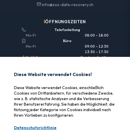
info@sos-data-recovery.ch
ÖFFNUNGSZEITEN
Telefonleitung
Mo–Fr
08:00 – 18:00
Büro
Mo–Fr
09:00 – 12:30
13:30 – 17:30
Notfälle
Rund um die Uhr
NÜTZLICHE LINKS
Diese Website verwendet Cookies!
Rechtliche Informationen
Diese Website verwendet Cookies, einschließlich
Versicherung & Erstattung
Cookies von Drittanbietern, für verschiedene Zwecke,
wie z. B. statistische Analysen und die Verbesserung
Warum SOS Data Recovery
Ihrer Benutzererfahrung. Sie haben die Möglichkeit, die
Cookies verwalten
Nutzung jeder Kategorie von Cookies individuell nach
Ihren Vorlieben zu konfigurieren.
ZERTIFIZIERUNGEN
Datenschutzrichtlinie