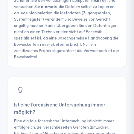
Schalten Sie den verdächtigen Computer
nicht
ein und
Wenn Sie vermuten, dass Daten als
versuchen Sie
niemals
, die Dateien selbst zu kopieren,
Beweismittel in einem Gerichtsverfahren
da jede Manipulation die Metadaten (Zugangsdaten,
dienen könnten, manipulieren Sie das
Systemregister) verändert und Beweise vor Gericht
Medium nicht selbst — jeder
ungültig machen kann. Übergeben Sie den Datenträger
undokumentierte Zugriff kann die digitalen
nicht an einen Techniker, der nicht auf Forensik
Beweise ungültig machen.
spezialisiert ist, da eine unsachgemässe Handhabung die
Beweiskette irreversibel unterbricht. Nur ein
zertifiziertes Protokoll garantiert die Verwertbarkeit der
Beweismittel.
Ist eine forensische Untersuchung immer
möglich?
Eine digitale forensische Untersuchung ist nicht immer
erfolgreich. Bei verschlüsselten Geräten (BitLocker,
FileVault) ohne Mitwirkung des Eigentümers oder ohne