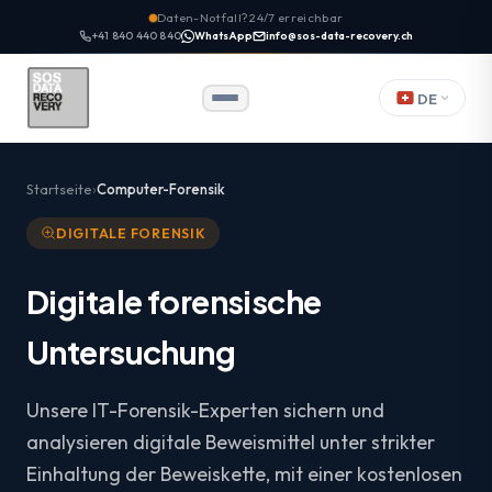
Daten-Notfall? 24/7 erreichbar
+41 840 440 840
WhatsApp
info@sos-data-recovery.ch
DE
Startseite
Computer-Forensik
DIGITALE FORENSIK
Digitale forensische
Untersuchung
Unsere IT-Forensik-Experten sichern und
analysieren digitale Beweismittel unter strikter
Einhaltung der Beweiskette, mit einer kostenlosen