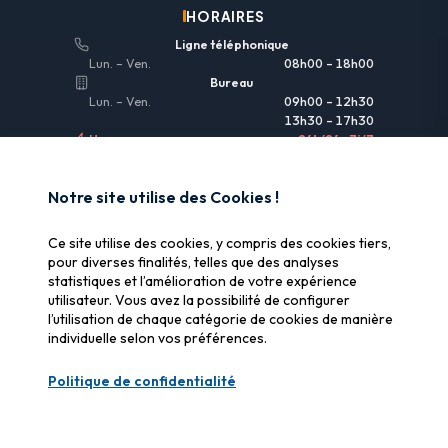
HORAIRES
Ligne téléphonique
Lun. – Ven.
08h00 – 18h00
Bureau
Lun. – Ven.
09h00 – 12h30
13h30 – 17h30
Urgences
24h/24 • 7j/7
LIENS UTILES
Notre site utilise des Cookies !
Informations légales
Ce site utilise des cookies, y compris des cookies tiers,
Assurance & remboursement
pour diverses finalités, telles que des analyses
statistiques et l’amélioration de votre expérience
Pourquoi SOS Data Recovery
utilisateur. Vous avez la possibilité de configurer
Gérer les cookies
l’utilisation de chaque catégorie de cookies de manière
individuelle selon vos préférences.
CERTIFICATIONS
Politique de confidentialité
Swiss Label
Qualité suisse certifiée