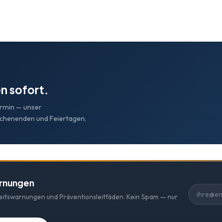
n sofort.
ermin — unser
ochenenden und Feiertagen.
arnungen
heitswarnungen und Präventionsleitfäden. Kein Spam — nur