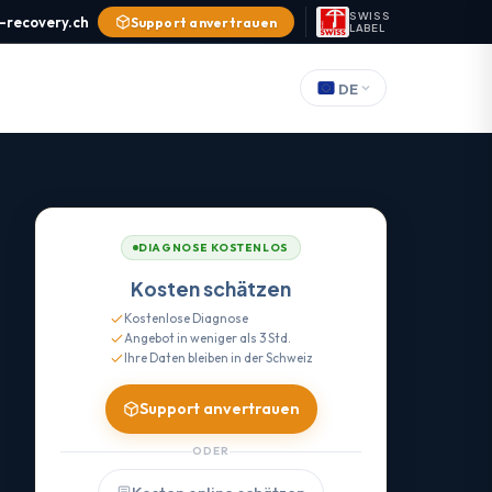
SWISS
-recovery.ch
Support anvertrauen
LABEL
DE
DIAGNOSE KOSTENLOS
Kosten schätzen
Kostenlose Diagnose
Angebot in weniger als 3 Std.
Ihre Daten bleiben in der Schweiz
Support anvertrauen
ODER