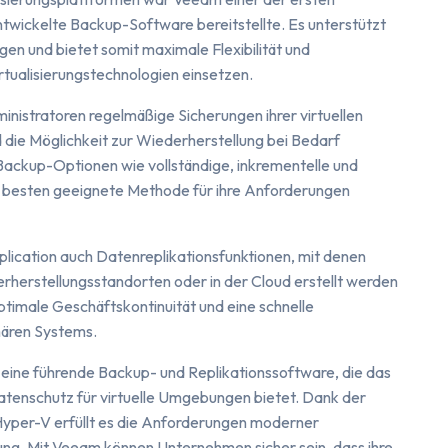
 entwickelte Backup-Software bereitstellte. Es unterstützt
 und bietet somit maximale Flexibilität und
tualisierungstechnologien einsetzen.
istratoren regelmäßige Sicherungen ihrer virtuellen
die Möglichkeit zur Wiederherstellung bei Bedarf
 Backup-Optionen wie vollständige, inkrementelle und
m besten geeignete Methode für ihre Anforderungen
lication auch Datenreplikationsfunktionen, mit denen
erherstellungsstandorten oder in der Cloud erstellt werden
ptimale Geschäftskontinuität und eine schnelle
mären Systems.
ine führende Backup- und Replikationssoftware, die das
nschutz für virtuelle Umgebungen bietet. Dank der
Hyper-V erfüllt es die Anforderungen moderner
ng. Mit Veeam können Unternehmen sicher sein, dass ihre