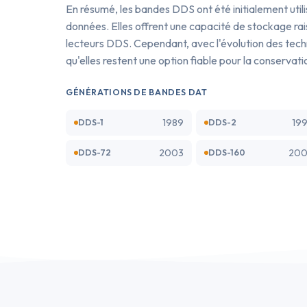
En résumé, les bandes DDS ont été initialement uti
données. Elles offrent une capacité de stockage rai
lecteurs DDS. Cependant, avec l'évolution des techno
qu'elles restent une option fiable pour la conservat
GÉNÉRATIONS DE BANDES DAT
1989
19
DDS-1
DDS-2
2003
200
DDS-72
DDS-160