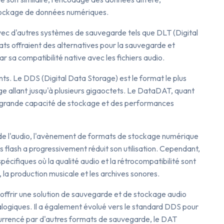
 stockage de données numériques.
vec d'autres systèmes de sauvegarde tels que DLT (Digital
s offraient des alternatives pour la sauvegarde et
r sa compatibilité native avec les fichiers audio.
ts. Le DDS (Digital Data Storage) est le format le plus
ge allant jusqu'à plusieurs gigaoctets. Le DataDAT, quant
lus grande capacité de stockage et des performances
ie de l'audio, l'avènement de formats de stockage numérique
ts flash a progressivement réduit son utilisation. Cependant,
pécifiques où la qualité audio et la rétrocompatibilité sont
, la production musicale et les archives sonores.
offrir une solution de sauvegarde et de stockage audio
logiques. Il a également évolué vers le standard DDS pour
urrencé par d'autres formats de sauvegarde, le DAT