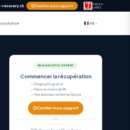
SWISS
-recovery.ch
Confier mon support
LABEL
ssistance
FR
DIAGNOSTIC OFFERT
Commencer la récupération
Diagnostic gratuit
Devis en moins de 3h
Vos données restent en Suisse
Confier mon support
OU