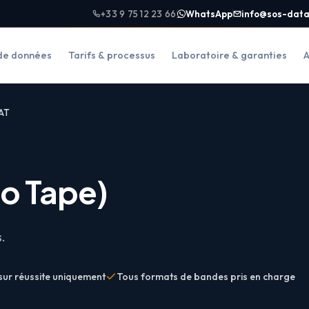
+33 9 75 12 23 66
WhatsApp
info@sos-data
de données
Tarifs & processus
Laboratoire & garanties
A
AT
io Tape
)
s.
sur réussite uniquement
Tous formats de bandes pris en charge