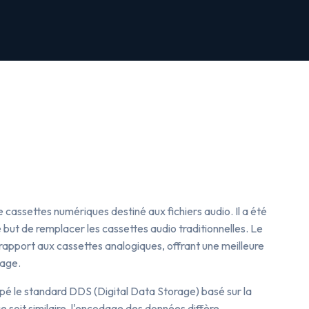
e cassettes numériques destiné aux fichiers audio. Il a été
 but de remplacer les cassettes audio traditionnelles. Le
 rapport aux cassettes analogiques, offrant une meilleure
kage.
é le standard DDS (Digital Data Storage) basé sur la
soit similaire, l'encodage des données diffère,