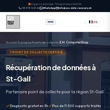
Urgence données ? Disponibles 24h/24
+33 9 75 12 23 66
WhatsApp
info@sos-data-recovery.ch
FR
Accueil
À propos
Points de collecte
E.M. ComputerShop
POINT DE COLLECTE CERTIFIÉ
Récupération de données à
St-Gall
Partenaire point de collecte pour la région St-Gall
Diagnostic gratuit en 3h
Plus de 11 300 supports traités