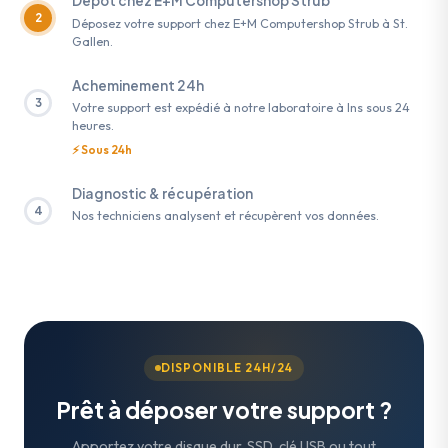
Dépôt chez E+M Computershop Strub
2
Déposez votre support chez E+M Computershop Strub à St.
Gallen.
Acheminement 24h
3
Votre support est expédié à notre laboratoire à Ins sous 24
heures.
⚡ Sous 24h
Diagnostic & récupération
4
Nos techniciens analysent et récupèrent vos données.
DISPONIBLE 24H/24
Prêt à déposer votre support ?
Apportez votre disque dur, SSD, clé USB ou tout