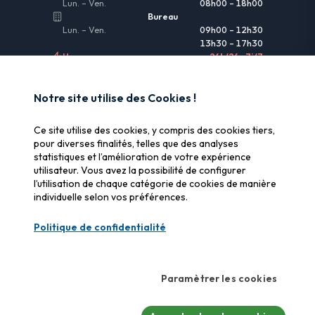
Lun. – Ven.
08h00 – 18h00
Bureau
Lun. – Ven.
09h00 – 12h30
13h30 – 17h30
Urgences
24h/24 • 7j/7
LIENS UTILES
Notre site utilise des Cookies !
Informations légales
Ce site utilise des cookies, y compris des cookies tiers,
Assurance & remboursement
pour diverses finalités, telles que des analyses
statistiques et l’amélioration de votre expérience
Pourquoi SOS Data Recovery
utilisateur. Vous avez la possibilité de configurer
Gérer les cookies
l’utilisation de chaque catégorie de cookies de manière
individuelle selon vos préférences.
CERTIFICATIONS
Politique de confidentialité
Swiss Label
Qualité suisse certifiée
Paramètrer les cookies
CyberSafe
Label cybersécurité