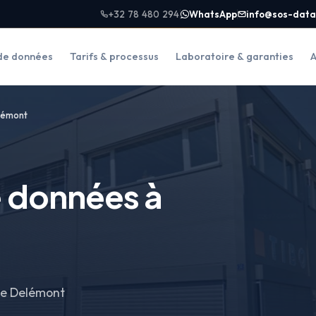
+32 78 480 294
WhatsApp
info@sos-data
de données
Tarifs & processus
Laboratoire & garanties
A
lémont
 données à
 de Delémont