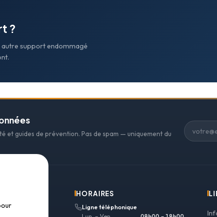
t ?
out autre support endommagé
nt.
données
ité et guides de prévention. Pas de spam — uniquement du
HORAIRES
LI
pour
Ligne téléphonique
In
Lun. – Ven.
08h00 – 18h00