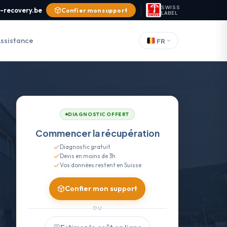
SWISS
-recovery.be
Confier mon support
LABEL
ssistance
FR
DIAGNOSTIC OFFERT
Commencer la récupération
Diagnostic gratuit
Devis en moins de 3h
Vos données restent en Suisse
Confier mon support
OU