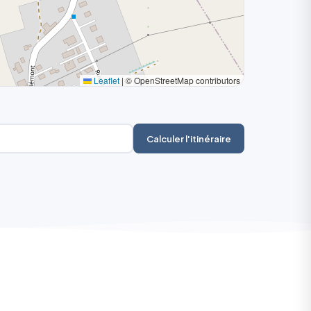
Leaflet
|
© OpenStreetMap contributors
Calculer l'itinéraire