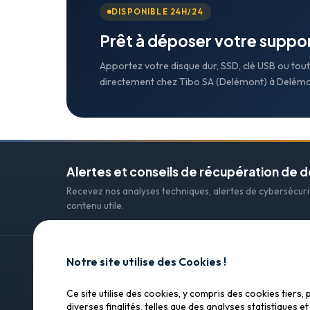
DISPONIBLE 24H/24
Prêt à déposer votre suppor
Apportez votre disque dur, SSD, clé USB ou t
directement chez Tibo SA (Delémont) à Delémo
Alertes et conseils de récupération de 
Recevez nos analyses techniques, alertes de cybersécur
contenu utile.
Notre site utilise des Cookies !
CONTACT
Ce site utilise des cookies, y compris des cookies tiers, 
SOS Data Recovery
SOS Data Recovery
diverses finalités, telles que des analyses statistiques et