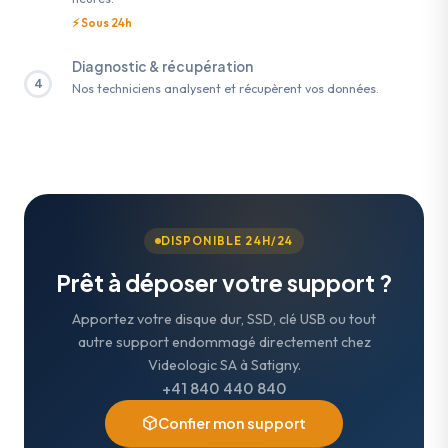
⚡ Sous 24h
Diagnostic & récupération
4
Nos techniciens analysent et récupèrent vos données.
DISPONIBLE 24H/24
Prêt à déposer votre support ?
Apportez votre disque dur, SSD, clé USB ou tout
autre support endommagé directement chez
Videologic SA à Satigny.
+41 840 440 840
Confier mon support