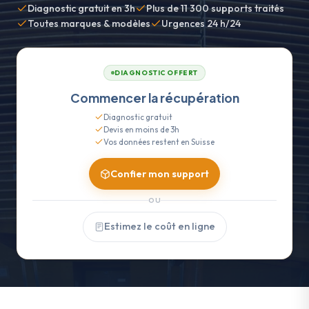
Diagnostic gratuit en 3h
Plus de 11 300 supports traités
Toutes marques & modèles
Urgences 24 h/24
DIAGNOSTIC OFFERT
Commencer la récupération
Diagnostic gratuit
Devis en moins de 3h
Vos données restent en Suisse
Confier mon support
OU
Estimez le coût en ligne