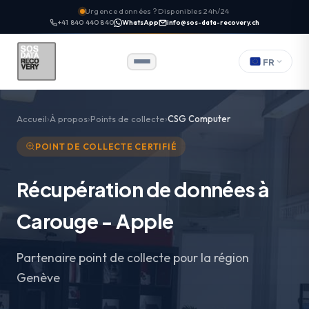
Urgence données ? Disponibles 24h/24
+41 840 440 840
WhatsApp
info@sos-data-recovery.ch
FR
Accueil
À propos
Points de collecte
CSG Computer
POINT DE COLLECTE CERTIFIÉ
Récupération de données à
Carouge - Apple
Partenaire point de collecte pour la région
Genève