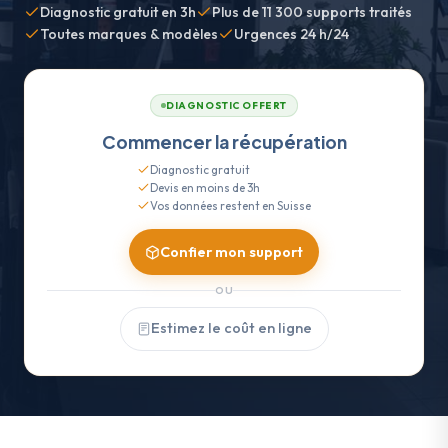
Diagnostic gratuit en 3h
Plus de 11 300 supports traités
Toutes marques & modèles
Urgences 24 h/24
DIAGNOSTIC OFFERT
Commencer la récupération
Diagnostic gratuit
Devis en moins de 3h
Vos données restent en Suisse
Confier mon support
OU
Estimez le coût en ligne