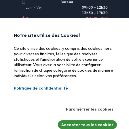
Bureau
Lun. – Ven.
09h00 – 12h30
13h30 – 17h30
Urgences
24h/24 • 7j/7
LIENS UTILES
Notre site utilise des Cookies !
Informations légales
Ce site utilise des cookies, y compris des cookies tiers,
Assurance & remboursement
pour diverses finalités, telles que des analyses
statistiques et l’amélioration de votre expérience
Pourquoi SOS Data Recovery
utilisateur. Vous avez la possibilité de configurer
Gérer les cookies
l’utilisation de chaque catégorie de cookies de manière
individuelle selon vos préférences.
CERTIFICATIONS
Politique de confidentialité
Swiss Label
Qualité suisse certifiée
Paramètrer les cookies
CyberSafe
Label cybersécurité
Accepter tous les cookies