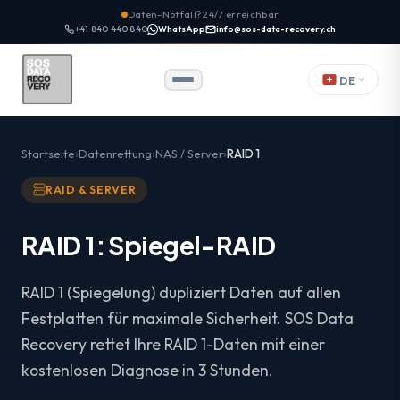
Daten-Notfall? 24/7 erreichbar
+41 840 440 840
WhatsApp
info@sos-data-recovery.ch
DE
Startseite
Datenrettung
NAS / Server
RAID 1
RAID & SERVER
RAID 1: Spiegel-RAID
RAID 1 (Spiegelung) dupliziert Daten auf allen
Festplatten für maximale Sicherheit. SOS Data
Recovery rettet Ihre RAID 1-Daten mit einer
kostenlosen Diagnose in 3 Stunden.