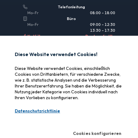
Telefonleitung
Mo–Fr
08:00 – 18:00
Büro
Mo–Fr
09:00 – 12:30
13:30 – 17:30
Notfälle
Rund um die Uhr
NÜTZLICHE LINKS
Diese Website verwendet Cookies!
Rechtliche Informationen
Diese Website verwendet Cookies, einschließlich
Versicherung & Erstattung
Cookies von Drittanbietern, für verschiedene Zwecke,
wie z. B. statistische Analysen und die Verbesserung
Warum SOS Data Recovery
Ihrer Benutzererfahrung. Sie haben die Möglichkeit, die
Cookies verwalten
Nutzung jeder Kategorie von Cookies individuell nach
Ihren Vorlieben zu konfigurieren.
ZERTIFIZIERUNGEN
Datenschutzrichtlinie
Swiss Label
Zertifizierte Schweizer Qualität
Cookies konfigurieren