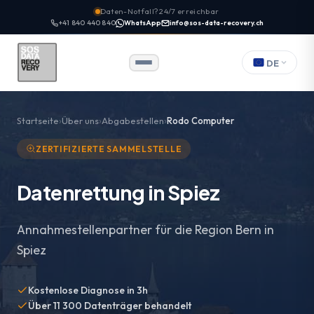
Daten-Notfall? 24/7 erreichbar
+41 840 440 840
WhatsApp
info@sos-data-recovery.ch
DE
Startseite
Über uns
Abgabestellen
Rodo Computer
ZERTIFIZIERTE SAMMELSTELLE
Datenrettung in Spiez
Annahmestellenpartner für die Region Bern in
Spiez
Kostenlose Diagnose in 3h
Über 11 300 Datenträger behandelt