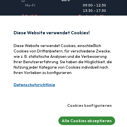
Mo–Fr
09:00 – 12:30
13:30 – 17:30
Notfälle
Rund um die Uhr
NÜTZLICHE LINKS
Diese Website verwendet Cookies!
Rechtliche Informationen
Diese Website verwendet Cookies, einschließlich
Versicherung & Erstattung
Cookies von Drittanbietern, für verschiedene Zwecke,
wie z. B. statistische Analysen und die Verbesserung
Warum SOS Data Recovery
Ihrer Benutzererfahrung. Sie haben die Möglichkeit, die
Cookies verwalten
Nutzung jeder Kategorie von Cookies individuell nach
Ihren Vorlieben zu konfigurieren.
ZERTIFIZIERUNGEN
Datenschutzrichtlinie
Swiss Label
Zertifizierte Schweizer Qualität
Cookies konfigurieren
CyberSafe
Cybersicherheits-Label
Alle Cookies akzeptieren