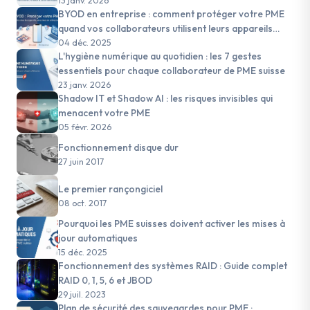
13 janv. 2026
BYOD en entreprise : comment protéger votre PME
quand vos collaborateurs utilisent leurs appareils
personnels
04 déc. 2025
L'hygiène numérique au quotidien : les 7 gestes
essentiels pour chaque collaborateur de PME suisse
23 janv. 2026
Shadow IT et Shadow AI : les risques invisibles qui
menacent votre PME
05 févr. 2026
Fonctionnement disque dur
27 juin 2017
Le premier rançongiciel
08 oct. 2017
Pourquoi les PME suisses doivent activer les mises à
jour automatiques
15 déc. 2025
Fonctionnement des systèmes RAID : Guide complet
RAID 0, 1, 5, 6 et JBOD
29 juil. 2023
Plan de sécurité des sauvegardes pour PME :