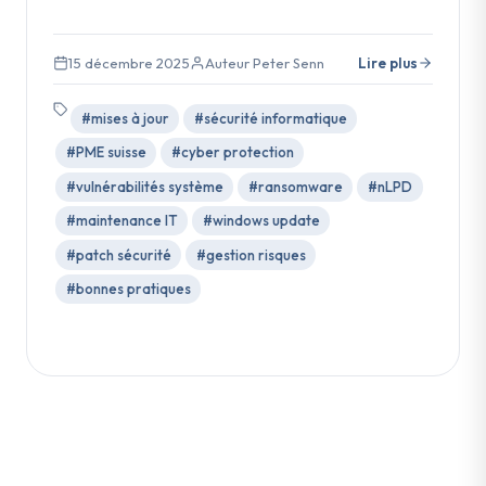
15 décembre 2025
Auteur Peter Senn
Lire plus
#mises à jour
#sécurité informatique
#PME suisse
#cyber protection
#vulnérabilités système
#ransomware
#nLPD
#maintenance IT
#windows update
#patch sécurité
#gestion risques
#bonnes pratiques