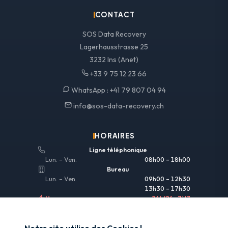
CONTACT
SOS Data Recovery
Lagerhausstrasse 25
3232 Ins (Anet)
+33 9 75 12 23 66
WhatsApp :
+41 79 807 04 94
info@sos-data-recovery.ch
HORAIRES
Ligne téléphonique
Lun. – Ven.
08h00 – 18h00
Bureau
Lun. – Ven.
09h00 – 12h30
13h30 – 17h30
Urgences
24h/24 • 7j/7
LIENS UTILES