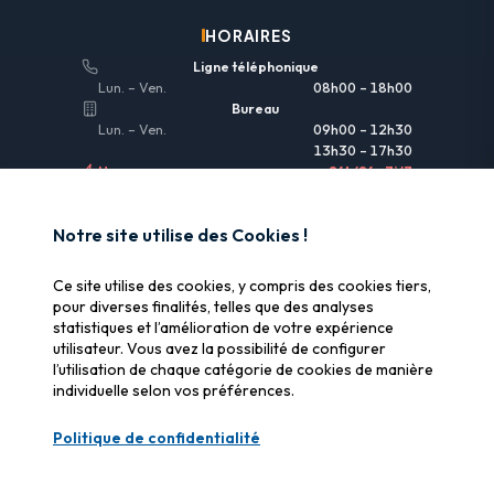
HORAIRES
Ligne téléphonique
Lun. – Ven.
08h00 – 18h00
Bureau
Lun. – Ven.
09h00 – 12h30
13h30 – 17h30
Urgences
24h/24 • 7j/7
LIENS UTILES
Notre site utilise des Cookies !
Informations légales
Ce site utilise des cookies, y compris des cookies tiers,
Assurance & remboursement
pour diverses finalités, telles que des analyses
statistiques et l’amélioration de votre expérience
Pourquoi SOS Data Recovery
utilisateur. Vous avez la possibilité de configurer
Gérer les cookies
l’utilisation de chaque catégorie de cookies de manière
individuelle selon vos préférences.
CERTIFICATIONS
Politique de confidentialité
Swiss Label