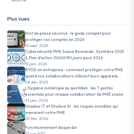
Sécurité
Plus vues
Mot de passe sécurisé : le guide complet pour
protéger vos comptes en 2026
10 sept. 2025
Cybersécurité PME Suisse Romande : Synthèse 2025
& Plan d'action 30/60/90 jours pour 2026
13 janv. 2026
BYOD en entreprise : comment protéger votre PME
quand vos collaborateurs utilisent leurs appareils
personnels
04 déc. 2025
L'hygiène numérique au quotidien : les 7 gestes
essentiels pour chaque collaborateur de PME suisse
23 janv. 2026
Shadow IT et Shadow AI : les risques invisibles qui
menacent votre PME
05 févr. 2026
Fonctionnement disque dur
27 juin 2017