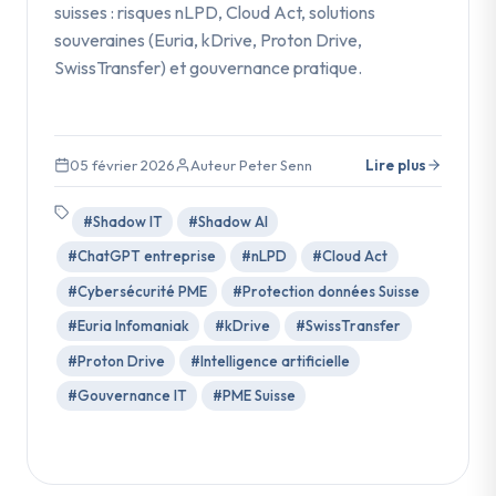
suisses : risques nLPD, Cloud Act, solutions
souveraines (Euria, kDrive, Proton Drive,
SwissTransfer) et gouvernance pratique.
05 février 2026
Auteur Peter Senn
Lire plus
#Shadow IT
#Shadow AI
#ChatGPT entreprise
#nLPD
#Cloud Act
#Cybersécurité PME
#Protection données Suisse
#Euria Infomaniak
#kDrive
#SwissTransfer
#Proton Drive
#Intelligence artificielle
#Gouvernance IT
#PME Suisse