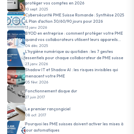
protéger vos comptes en 2026
10 sept. 2025
Cybersécurité PME Suisse Romande : Synthèse 2025
& Plan d'action 30/60/90 jours pour 2026
13 janv. 2026
BYOD en entreprise : comment protéger votre PME
quand vos collaborateurs utilisent leurs appareils
personnels
04 déc. 2025
L'hygiène numérique au quotidien : les 7 gestes
essentiels pour chaque collaborateur de PME suisse
23 janv. 2026
Shadow IT et Shadow AI : les risques invisibles qui
menacent votre PME
05 févr. 2026
Fonctionnement disque dur
27 juin 2017
Le premier rançongiciel
08 oct. 2017
Pourquoi les PME suisses doivent activer les mises à
jour automatiques