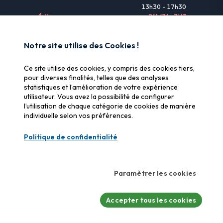
13h30 – 17h30
Urgences
24h/24 • 7j/7
LIENS UTILES
Notre site utilise des Cookies !
Informations légales
Ce site utilise des cookies, y compris des cookies tiers,
Assurance & remboursement
pour diverses finalités, telles que des analyses
statistiques et l’amélioration de votre expérience
Pourquoi SOS Data Recovery
utilisateur. Vous avez la possibilité de configurer
Gérer les cookies
l’utilisation de chaque catégorie de cookies de manière
individuelle selon vos préférences.
CERTIFICATIONS
Politique de confidentialité
Swiss Label
Qualité suisse certifiée
Paramètrer les cookies
CyberSafe
Label cybersécurité
Accepter tous les cookies
© 2026 SOS Data Recovery.
Tous droits réservés.