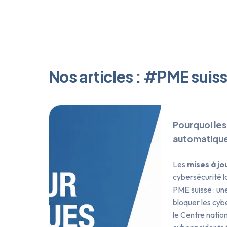
Nos articles : #PME suis
Pourquoi les
automatiqu
Les
mises à j
cybersécurité la
PME suisse : une
bloquer les cyb
le Centre natio