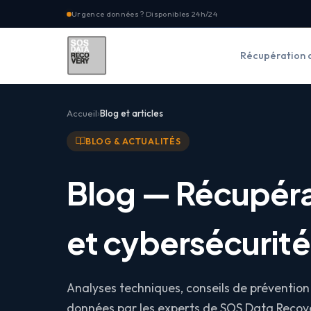
Urgence données ? Disponibles 24h/24
Récupération 
Accueil
Blog et articles
BLOG & ACTUALITÉS
Blog — Récupér
et cybersécurité
Analyses techniques, conseils de prévention 
données par les experts de SOS Data Recove