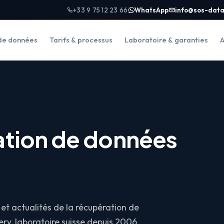
+33 9 75 12 23 66
WhatsApp
info@sos-data
de données
Tarifs & processus
Laboratoire & garanties
A
ation de données
et actualités de la récupération de
ry, laboratoire suisse depuis 2006.