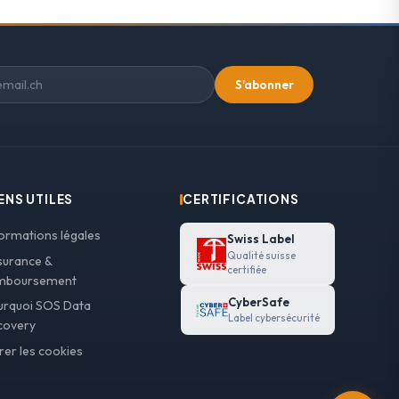
S'abonner
ENS UTILES
CERTIFICATIONS
formations légales
Swiss Label
Qualité suisse
surance &
certifiée
mboursement
CyberSafe
urquoi SOS Data
Label cybersécurité
covery
rer les cookies