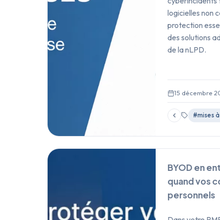
cyberincidents 
logicielles non
protection esse
des solutions a
de la nLPD.
15 décembre 2
#mises à
BYOD en ent
quand vos co
personnels
Dans votre PME,