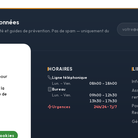
données
ité et guides de prévention. Pas de spam — uniquement du
HORAIRES
LI
pour
Ligne téléphonique
In
Lun. – Ven.
08h00 – 18h00
 la
Bureau
As
e de
Lun. – Ven.
09h00 – 12h30
re
13h30 – 17h30
Po
Urgences
24h/24 • 7j/7
Re
 807 04 94
Gé
covery.ch
cookies