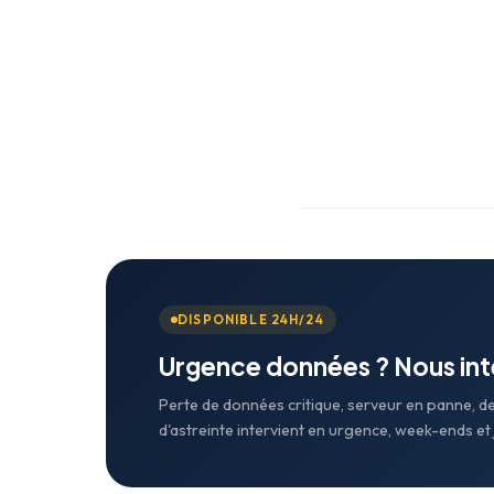
DISPONIBLE 24H/24
Urgence données ? Nous in
Perte de données critique, serveur en panne, d
d'astreinte intervient en urgence, week-ends et j