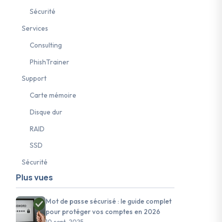
Sécurité
Services
Consulting
PhishTrainer
Support
Carte mémoire
Disque dur
ulnérabilités système
#ransomware
#nLPD
#maintenance IT
#
RAID
SSD
Sécurité
Plus vues
Mot de passe sécurisé : le guide complet
pour protéger vos comptes en 2026
10 sept. 2025