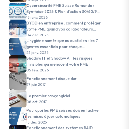
Cybersécurité PME Suisse Romande :
Synthèse 2025 & Plan d'action 30/60/90
jours pour 2026
13 janv. 2026
BYOD en entreprise : comment protéger
votre PME quand vos collaborateurs
utilisent leurs appareils personnels
04 déc. 2025
L'hygiène numérique au quotidien : les 7
gestes essentiels pour chaque
collaborateur de PME suisse
23 janv. 2026
Shadow IT et Shadow AI : les risques
invisibles qui menacent votre PME
05 févr. 2026
Fonctionnement disque dur
27 juin 2017
Le premier rançongiciel
08 oct. 2017
Pourquoi les PME suisses doivent activer
#nLPD
#Appareils personnels
#Gestion des accès
#Sensibilisat
les mises à jour automatiques
15 déc. 2025
Fonctionnement des systèmes RAID :