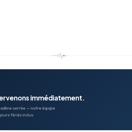
tervenons immédiatement.
eadline serrée — notre équipe
ours fériés inclus.