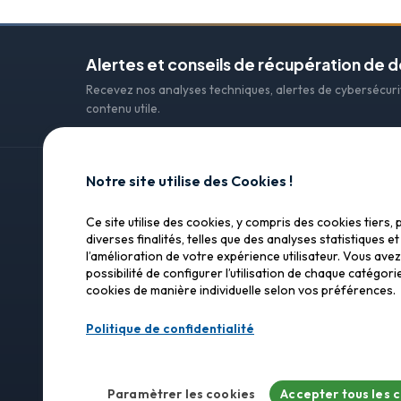
Alertes et conseils de récupération de 
Recevez nos analyses techniques, alertes de cybersécur
contenu utile.
Notre site utilise des Cookies !
CONTACT
Ce site utilise des cookies, y compris des cookies tiers, 
SOS Data Recovery
SOS Data Recovery
diverses finalités, telles que des analyses statistiques et
l’amélioration de votre expérience utilisateur. Vous avez
Lagerhausstrasse 25
Récupération de données
possibilité de configurer l’utilisation de chaque catégori
professionnelle en Suisse.
3232 Ins (Anet)
cookies de manière individuelle selon vos préférences.
Confiance, précision, résultats.
+33 9 75 12 23 66
Politique de confidentialité
WhatsApp :
+41 79
info@sos-data-re
Paramètrer les cookies
Accepter tous les 