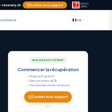
SWISS
-recovery.ch
Confier mon support
LABEL
ssistance
FR
DIAGNOSTIC OFFERT
Commencer la récupération
Diagnostic gratuit
Devis en moins de 3h
Vos données restent en Suisse
Confier mon support
OU