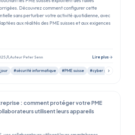
touchant les PME suisses exploitent des failles
 corrigées. Découvrez comment configurer cette
ntielle sans perturber votre activité quotidienne, avec
daptées aux réalités des PME suisses et aux exigences
025
Auteur Peter Senn
Lire plus
 jour
#sécurité informatique
#PME suisse
#cyber protection
#v
reprise : comment protéger votre PME
llaborateurs utilisent leurs appareils
 vos collaborateurs utilisent leurs smartphones,