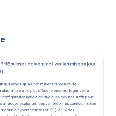
se
 PME suisses doivent activer les mises à jour
es
our automatiques
constituent la mesure de
 plus simple et la plus efficace pour protéger votre
 configuration initiale de quelques minutes suffit pour
erattaques exploitant des vulnérabilités connues. Selon
nal pour la cybersécurité (NCSC), 60 % des