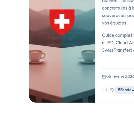
données sensibl
concrets liés à 
souveraines pou
vos équipes.
Guide complet 
nLPD, Cloud Act
SwissTransfer) 
05 février 202
#Shadow