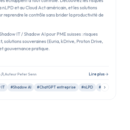
es échappent à tout contrôle. Découvrez les risques
la nLPD et au Cloud Act américain, et les solutions
r reprendre le contrôle sans brider la productivité de
Shadow IT / Shadow AI pour PME suisses : risques
, solutions souveraines (Euria, kDrive, Proton Drive,
et gouvernance pratique.
6
Auteur Peter Senn
Lire plus
 IT
#Shadow AI
#ChatGPT entreprise
#nLPD
#Cloud Act
#C