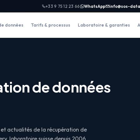
+33 9 75 12 23 66
WhatsApp
info@sos-data
de données
Tarifs & processus
Laboratoire & garanties
A
ation de données
et actualités de la récupération de
ry, laboratoire suisse depuis 2006.