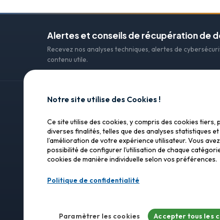
Alertes et conseils de récupération de 
Recevez nos analyses techniques, alertes de cybersécur
contenu utile.
Notre site utilise des Cookies !
CONTACT
Ce site utilise des cookies, y compris des cookies tiers, 
SOS Data Recovery
SOS Data Recovery
diverses finalités, telles que des analyses statistiques et
l’amélioration de votre expérience utilisateur. Vous avez
Lagerhausstrasse 25
Récupération de données
possibilité de configurer l’utilisation de chaque catégori
professionnelle en Suisse.
3232 Ins (Anet)
cookies de manière individuelle selon vos préférences.
Confiance, précision, résultats.
+33 9 75 12 23 66
Politique de confidentialité
WhatsApp :
+41 79
info@sos-data-re
Paramètrer les cookies
Accepter tous les 