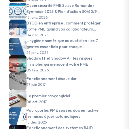
Cybersécurité PME Suisse Romande :
Synthèse 2025 & Plan d'action 30/60/90
jours pour 2026
13 janv. 2026
BYOD en entreprise : comment protéger
votre PME quand vos collaborateurs
utilisent leurs appareils personnels
04 déc. 2025
L'hygiène numérique au quotidien : les 7
gestes essentiels pour chaque
collaborateur de PME suisse
23 janv. 2026
Shadow IT et Shadow AI : les risques
invisibles qui menacent votre PME
05 févr. 2026
Fonctionnement disque dur
27 juin 2017
Le premier rançongiciel
08 oct. 2017
Pourquoi les PME suisses doivent activer
les mises à jour automatiques
15 déc. 2025
Fonctionnement des systèmes RAID :