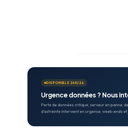
DISPONIBLE 24H/24
Urgence données ? Nous in
Perte de données critique, serveur en panne, d
d'astreinte intervient en urgence, week-ends et j