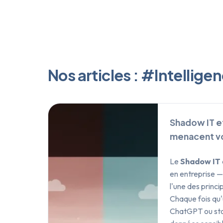
Nos articles : #Intelligenc
Shadow IT et
menacent v
Le
Shadow IT
en entreprise — 
l'une des princ
Chaque fois qu'
ChatGPT ou stoc