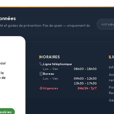
données
ité et guides de prévention. Pas de spam — uniquement du
HORAIRES
LI
pour
Ligne téléphonique
In
Lun. – Ven.
08h00 – 18h00
 la
Bureau
As
e de
Lun. – Ven.
09h00 – 12h30
re
13h30 – 17h30
Po
Urgences
24h/24 • 7j/7
Re
 807 04 94
Gé
covery.ch
cookies