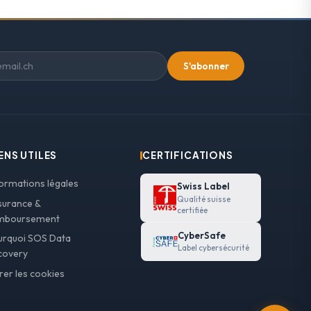
S'abonner
ENS UTILES
CERTIFICATIONS
formations légales
Swiss Label
Qualité suisse
surance &
certifiée
mboursement
CyberSafe
urquoi SOS Data
Label cybersécurité
covery
rer les cookies