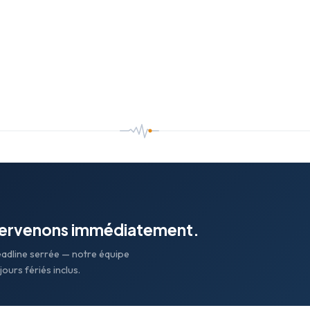
tervenons immédiatement.
eadline serrée — notre équipe
ours fériés inclus.