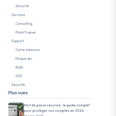
Sécurité
Services
Consulting
PhishTrainer
Support
Carte mémoire
Disque dur
RAID
SSD
ybersécurité PME
#Protection données Suisse
#Euria Infomaniak
Sécurité
Plus vues
Mot de passe sécurisé : le guide complet
pour protéger vos comptes en 2026
10 sept. 2025