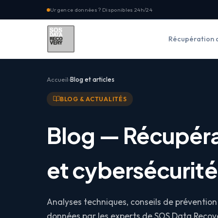
Urgence données ? Disponibles 24h/24
Récupération 
Accueil
Blog et articles
BLOG & ACTUALITÉS
Blog — Récupér
et cybersécurité
Analyses techniques, conseils de prévention 
données par les experts de SOS Data Recove