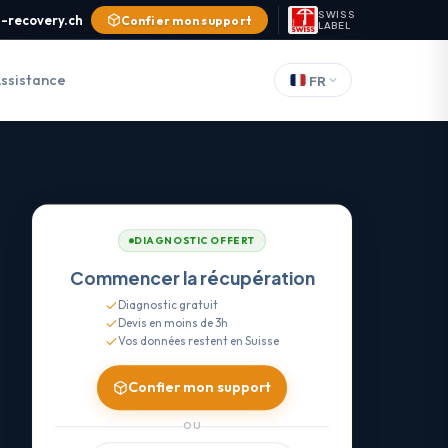
SWISS
-recovery.ch
Confier mon support
LABEL
ssistance
FR
DIAGNOSTIC OFFERT
Commencer la récupération
Diagnostic gratuit
Devis en moins de 3h
Vos données restent en Suisse
Confier mon support
OU